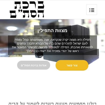
מצוות התפילין
תפילין היא מצווה יקרה שנקראת ‘אות’ משמעותה סמל ומופת
לעם ישראל להזכירם שהם בניו של הבורא יתברך ונתונים
להשגחתו ואהבתו, המילה ‘לטוטפת’ פירושה “תכשיט” המעטר את
ראשו של יהודי ומזכירו את ייעודו כבן המלך
צור קשר
אודות ברכת הסת"ם
כולנו מחפשים מזוזות כשרות לשמור על הבית