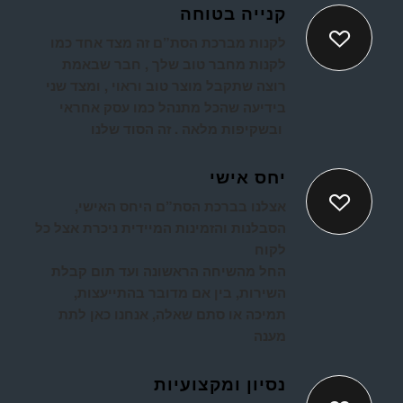
קנייה בטוחה
ל
קנות מברכת הסת”ם זה מצד אחד כמו
לקנות מחבר טוב שלך , חבר שבאמת
רוצה שתקבל מוצר טוב וראוי , ומצד שני
בידיעה שהכל מתנהל כמו עסק אחראי
ובשקיפות מלאה . זה הסוד שלנו
יחס אישי
אצלנו בברכת הסת”ם היחס האישי,
הסבלנות והזמינות המיידית ניכרת אצל כל
לקוח
החל מהשיחה הראשונה ועד תום קבלת
השירות, בין אם מדובר בהתייעצות,
תמיכה או סתם שאלה, אנחנו כאן לתת
מענה
נסיון ומקצועיות