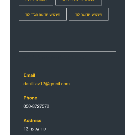
תשמישי קדושה לוד
תשמישי קדושה חב"ד לוד
ברכת הסת”ם-דניאל ליליאב
Email
danililiav12@gmail.com
Phone
050-8727572
Address
לוד גלעד 13