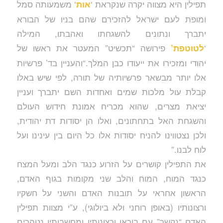
תפילין היא מצווה יקרה שנקראת ‘
‘ משמעותה סמל
אות
ומופת לעם ישראל להזכירם שהם בניו של הבורא
יתברך ונתונים להשגחתו ואהבתו, המילה
‘
פירושה “תכשיט” המעטר את ראשו של
לטוטפת’
יהודי ומזכירו את ייעודו כבן המלך.“והעניין בד’ פרשיות
אלו יותר מבשאר פרשיותיה של תורה, לפי שיש באלו
קבלת עול מלכות שמים ואחדות השם יתברך ועניין
יציאת מצרים, שהוא מכריח אמונת חידוש העולם
והשגחת האל בתחתונים, ואלו הן יסודות דת יהודית,
ולכן נצטווינו להניח יסודות אלו כל היום בין עינינו ועל
לוח לבנו.”
את התפילין קושרים על הזרוע כנגד הלב ומעל המצח
כנגד המוח, המוח והלב שני מקומות בגוף האדם,
הראשון אחראי על תובנות האדם והשני על חשקיו
ורצונותיו (באופן רוחני ולא ביולוגי), ע”י מצוות תפילין
האדם “נקשר” עם בוראו ורצונותיו ומחשבותיו נטהרים