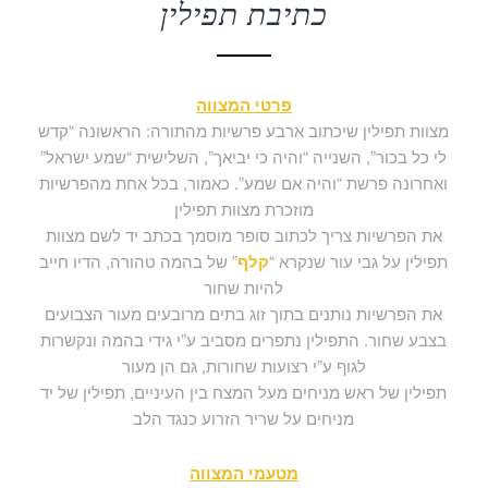
כתיבת תפילין
פרטי המצווה
מצוות תפילין שיכתוב ארבע פרשיות מהתורה: הראשונה “קדש
לי כל בכור”, השנייה “והיה כי יביאך”, השלישית “שמע ישראל”
ואחרונה פרשת “והיה אם שמע”. כאמור, בכל אחת מהפרשיות
מוזכרת מצוות תפילין
את הפרשיות צריך לכתוב סופר מוסמך בכתב יד לשם מצוות
תפילין על גבי עור שנקרא “
קלף
” של בהמה טהורה, הדיו חייב
להיות שחור
את הפרשיות נותנים בתוך זוג בתים מרובעים מעור הצבועים
בצבע שחור. התפילין נתפרים מסביב ע”י גידי בהמה ונקשרות
לגוף ע”י רצועות שחורות, גם הן מעור
תפילין של ראש מניחים מעל המצח בין העיניים, תפילין של יד
מניחים על שריר הזרוע כנגד הלב
מטעמי המצווה