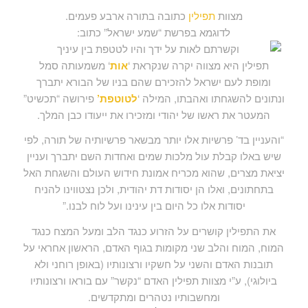
מצוות
תפילין
כתובה בתורה ארבע פעמים.
לדוגמא בפרשת “שמע ישראל” כתוב:
תפילין היא מצווה יקרה שנקראת ‘
אות
‘ משמעותה סמל
ומופת לעם ישראל להזכירם שהם בניו של הבורא יתברך
ונתונים להשגחתו ואהבתו, המילה ‘
לטוטפת’
פירושה “תכשיט”
המעטר את ראשו של יהודי ומזכירו את ייעודו כבן המלך.
“והעניין בד’ פרשיות אלו יותר מבשאר פרשיותיה של תורה, לפי
שיש באלו קבלת עול מלכות שמים ואחדות השם יתברך ועניין
יציאת מצרים, שהוא מכריח אמונת חידוש העולם והשגחת האל
בתחתונים, ואלו הן יסודות דת יהודית, ולכן נצטווינו להניח
יסודות אלו כל היום בין עינינו ועל לוח לבנו.”
את התפילין קושרים על הזרוע כנגד הלב ומעל המצח כנגד
המוח, המוח והלב שני מקומות בגוף האדם, הראשון אחראי על
תובנות האדם והשני על חשקיו ורצונותיו (באופן רוחני ולא
ביולוגי), ע”י מצוות תפילין האדם “נקשר” עם בוראו ורצונותיו
ומחשבותיו נטהרים ומתקדשים.