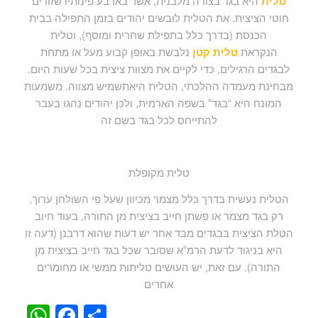
טלית
היא בגד בצורה מלבנית, אשר בארבע פינותיו שזורים
חוטי הציצית. את הטלית לובשים יהודים בזמן התפילה בבית
הכנסת (בדרך כלל בתפילת שחרית ומוסף), וטלית
הנקראת
טלית קטן
נלבשת באופן קבוע מעל או מתחת
לבגדים הרגילים, כדי לקיים את מצוות ציצית בכל שעות היום.
מבחינת מעמדה ההלכתי, הטלית היאתשמיש מצווה. משמעות
המונח היא “בגד” בשפה הארמית, ולכן יהודים נהגו בעבר
להתייחס לכל בגד בשם זה
טלית מקופלת
הטלית נעשית בדרך כלל מצמר מכיוון שעל פי השולחן ערוך,
רק בגד מצמר או פשתן חייב בציצית מן התורה, בעוד חיוב
הטלת הציצית בבגדים מבד אחר יש דעות שהוא דרבנן (דעה זו
היא בניגוד לדעת הרמ”א שסובר שכל בגד חייב בציצית מן
התורה). עם זאת, יש העושים טליתות ממשי או מחומרים
אחרים
WhatsApp
Facebook
Share