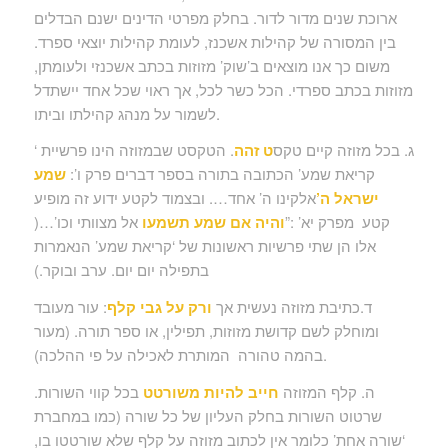
ארוכת שנים מדור לדור. בחלק מפרטי הדינים ישנם הבדלים
בין המסורה של קהילות אשכנז, לעומת קהילות יוצאי ספרד.
משום כך אנו מוצאים ב’שוק’ מזוזות בכתב אשכנזי ולעומתן,
מזוזות בכתב ספרדי. הכל כשר לכל, אך ראוי שכל אחד יישתדל
לשמור על מנהג קהילתו וביתו.
ג. בכל מזוזה קיים טקס
ט זהה
. הטקסט שבמזוזה הינו פרשיית ‘
קריאת שמע’ הכתובה בתורה בספר דברים פרק ו’:
שמע
ישראל ה’
אלקינו ה’ אחד…. ובצמוד לקטע ידוע זה מופיע
קטע מפרק יא’ :”
והיה אם שמע תשמעו
אל מצוותי וכו’…(
אלו הן שתי פרשיות ראשונות של ‘קריאת שמע’ הנאמרות
בתפילה יום יום. ערב ובוקר.)
ד.כתיבת מזוזה נעשית אך
ורק על גבי קלף
: עור מעובד
ומוחלק לשם קדושת מזוזות, תפילין, או ספר תורה. (מעור
בהמה טהורה המותרת לאכילה על פי ההלכה).
ה. קלף המזוזה
חייב להיות משורטט
בכל קווי השורות.
שרטוט השורות בחלק העליון של כל שורה (כמו במחברת
‘שורה אחת’ כלומר אין לכתוב מזוזה על קלף שלא שורטטו בו,