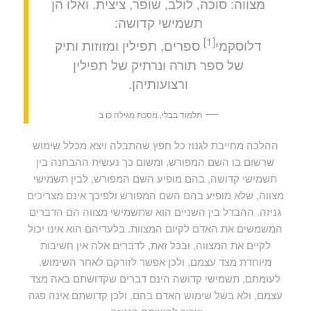
מצווה: סוכה, לולב, שופר, ציצית. ואלו הן
תשמישי קדושה:
[1]
דלוסקמי
ספרים, תפילין ומזוזות ותיק
של ספר תורה ונרתיק של תפילין
ורצועותיהן.
—
תלמוד בבלי, מסכת מגילה כו ב
ההלכה מחייבת לגנוז כל חפץ שהתבלה ויצא מכלל שימוש
שרשום בו השם המפורש, ומשום כך נעשית ההבחנה בין
תשמישי קדושה, בהם מופיע השם המפורש, לבין תשמישי
מצווה, שלא מופיע בהם השם המפורש ולפיכך אינם מצריכים
גניזה. ההבדל בין השניים הוא שתשמישי מצווה הם הדברים
המשמשים את האדם לקיום המצוות. בלעדיהם הוא אינו יכול
לקיים את המצווה, ובכל זאת, לדברים אלה אין חשיבות
מיוחדת מצד עצמם, ולכן אפשר לזורקם לאחר השימוש.
לעומתם, תשמישי קדושה הינם דברים שקדושתם באה מצד
עצמם, ולא בשל שימוש האדם בהם, ולכן קדושתם אינה פגה