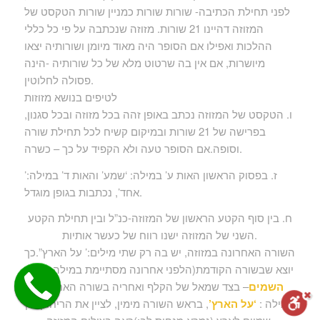
לפני תחילת הכתיבה- שורות שורות כמניין שורות הטקסט של
המזוזה דהיינו 21 שורות. מזוזה שנכתבה על פי כל כללי
ההלכות ואפילו אם הסופר היה מאוד מיומן ושורותיה יצאו
מיושרות, אם אין בה שרטוט מלא של כל שורותיה -הינה
פסולה לחלוטין.
לטיפים בנושא מזוזות
ו. הטקסט של המזוזה נכתב באופן זהה בכל מזוזה ובכל סגנון,
בפרישה של 21 שורות ובמיקום קשיח לכל תחילת שורה
וסופה.אם הסופר טעה ולא הקפיד על כך – כשרה.
ז. בפסוק הראשון האות ע’ במילה: ‘שמע’ והאות ד’ במילה:’
אחד’, נכתבות בגופן מוגדל.
ח. בין סוף הקטע הראשון של המזוזה-כנ”ל ובין תחילת הקטע
השני של המזוזה ישנו רווח של כעשר אותיות.
השורה האחרונה במזוזה, יש בה רק שתי מילים:’ על הארץ”.כך
יוצא שבשורה הקודמת(הלפני אחרונה מסתיימת במילה:
כימי
השמים
– בצד שמאל של הקלף ואחריה בשורה האחרונה
המילה :
‘על הארץ’
, בראש השורה מימין, לציין את הריחוק בין