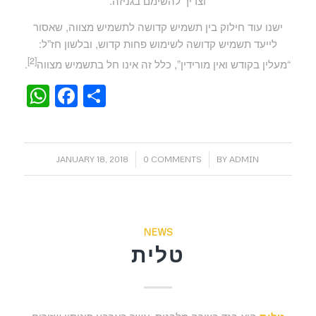
וצריך להשימם בגניזה.
ישנו עוד חילוק בין תשמיש קדושה לתשמיש מצווה, שאסור
לייעד תשמיש קדושה לשימוש פחות קדוש, ובלשון חז”ל:
[2]
“מעלין בקודש ואין מורידין”, כלל זה אינו חל בתשמיש מצווה
.
WhatsApp
Facebook
Share
/
/
JANUARY 18, 2018
0 COMMENTS
BY
ADMIN
NEWS
טלית