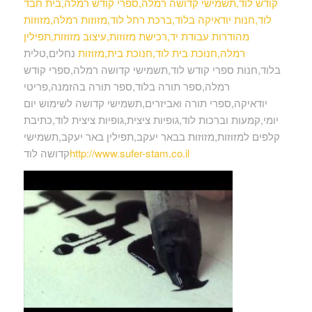
קודש לוד,תשמישי קדושה רמלה,ספרי קודש רמלה,בית חבד
לוד,חנות יודאיקה בלוד,ברכת רחל לוד,מזוזות רמלה,מזוזות
מהודרות עבודת יד,רכישת מזוזות,עיצוב מזוזות,תפילין
רמלה,חנוכת בית לוד,חנוכת בית,מזוזות
נחלים,טלית
בלוד,חנות ספרי קודש לוד,תשמישי קדושה רמלה,ספרי קודש
רמלה,ספר תורה בלוד,ספר תורה בהזמנה,פריטי
יודאיקה,ספרי תורה ואביזרים,תשמישי קדושה לשימוש יום
יומי,קמעות וברכות לוד,גופיות ציצית,גופיות ציצית לוד,כתיבת
קלפים למזוזות,מזוזות בבאר יעקב,תפילין באר יעקב,תשמישי
http://www.sufer-stam.co.il
קדושה לוד