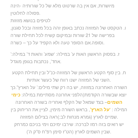
מיושרות, אם אין בה שרטוט מלא של כל שורותיה -הינה
פסולה לחלוטין.
לטיפים בנושא מזוזות
ו. הטקסט של המזוזה נכתב באופן זהה בכל מזוזה ובכל סגנון,
בפרישה של 21 שורות ובמיקום קשיח לכל תחילת שורה
וסופה.אם הסופר טעה ולא הקפיד על כך – כשרה.
ז. בפסוק הראשון האות ע’ במילה: ‘שמע’ והאות ד’ במילה:’
אחד’, נכתבות בגופן מוגדל.
ח. בין סוף הקטע הראשון של המזוזה-כנ”ל ובין תחילת הקטע
השני של המזוזה ישנו רווח של כעשר אותיות.
השורה האחרונה במזוזה, יש בה רק שתי מילים:’ על הארץ”.כך
יוצא שבשורה הקודמת(הלפני אחרונה מסתיימת במילה:
כימי
השמים
– בצד שמאל של הקלף ואחריה בשורה האחרונה
המילה :
‘על הארץ’
, בראש השורה מימין, לציין את הריחוק בין
שמיים לארץ (גמרא מנחות לב:)ראה בצילום המזוזה.
יש רואים בזה רמז לברכה: שירבו ימיכם וימי בניכם כמרחק
שבין השמים לארץ (הט”ז סימן רפ”ח ס”ק ה’).