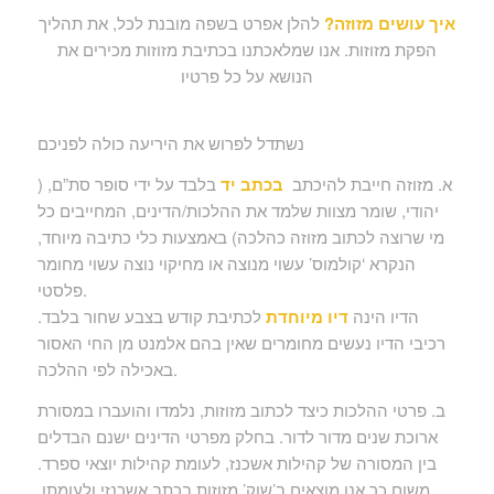
איך עושים מזוזה?
להלן אפרט בשפה מובנת לכל, את תהליך
הפקת מזוזות. אנו שמלאכתנו בכתיבת מזוזות מכירים את
הנושא על כל פרטיו
נשתדל לפרוש את היריעה כולה לפניכם
א. מזוזה חייבת להיכתב
בכתב יד
בלבד על ידי סופר סת”ם, (
יהודי, שומר מצוות שלמד את ההלכות/הדינים, המחייבים כל
מי שרוצה לכתוב מזוזה כהלכה) באמצעות כלי כתיבה מיוחד,
הנקרא ‘קולמוס’ עשוי מנוצה או מחיקוי נוצה עשוי מחומר
פלסטי.
הדיו הינה
דיו מיוחדת
לכתיבת קודש בצבע שחור בלבד.
רכיבי הדיו נעשים מחומרים שאין בהם אלמנט מן החי האסור
באכילה לפי ההלכה.
ב. פרטי ההלכות כיצד לכתוב מזוזות, נלמדו והועברו במסורת
ארוכת שנים מדור לדור. בחלק מפרטי הדינים ישנם הבדלים
בין המסורה של קהילות אשכנז, לעומת קהילות יוצאי ספרד.
משום כך אנו מוצאים ב’שוק’ מזוזות בכתב אשכנזי ולעומתן,