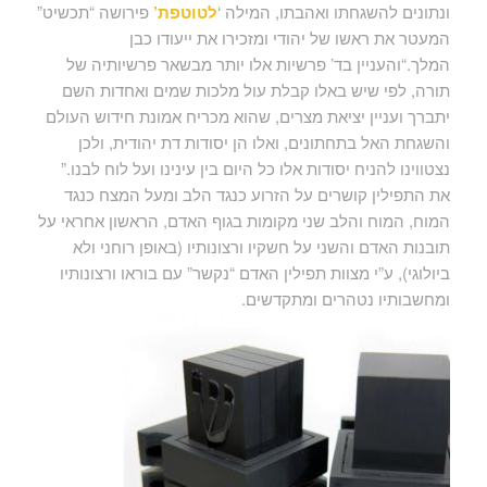
ונתונים להשגחתו ואהבתו, המילה ‘
לטוטפת’
פירושה “תכשיט”
המעטר את ראשו של יהודי ומזכירו את ייעודו כבן
המלך.“והעניין בד’ פרשיות אלו יותר מבשאר פרשיותיה של
תורה, לפי שיש באלו קבלת עול מלכות שמים ואחדות השם
יתברך ועניין יציאת מצרים, שהוא מכריח אמונת חידוש העולם
והשגחת האל בתחתונים, ואלו הן יסודות דת יהודית, ולכן
נצטווינו להניח יסודות אלו כל היום בין עינינו ועל לוח לבנו.”
את התפילין קושרים על הזרוע כנגד הלב ומעל המצח כנגד
המוח, המוח והלב שני מקומות בגוף האדם, הראשון אחראי על
תובנות האדם והשני על חשקיו ורצונותיו (באופן רוחני ולא
ביולוגי), ע”י מצוות תפילין האדם “נקשר” עם בוראו ורצונותיו
ומחשבותיו נטהרים ומתקדשים.