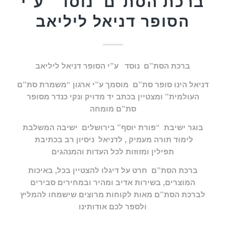
ברכת הסת”ם נוסד ע”י
הסופר דניאל ליליאב
ברכת הסת”ם נוסד ע”י הסופר דניאל ליליאב
דניאל הינו סופר סת”ם מוסמך ע”י ארגון “משמרת סת”ם
העולמית” ומצטיין בכתב יד מדויק ונקי כנדר מסופר
סת”ם מומחה
בוגר ישיבת “פורת יוסף” בירושלים ישיבה המשלבת
לימוד תורה מעמיק , לדניאל ניסיון רב בכתיבת
תפילין ומזוזות לכל העדות והמנהגים
ברכת הסת”ם חרט על דיגלו להצטיין בכל, באיכות
המוצרים, בשירות אדיב ומהיר ובמחירים סבירים
לברכת הסת”ם מאות לקוחות מרוצים שישמחו להמליץ
ולספר לכם אודותינו