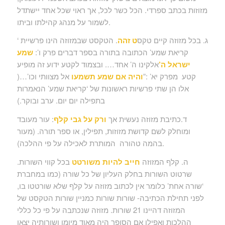
מזוזות בכתב ספרדי. הכל כשר לכל, אך ראוי שכל אחד יישתדל
לשמור על מנהג קהילתו וביתו.
ג. בכל מזוזה קיים טקס
ט זהה
. הטקסט שבמזוזה הינו פרשיית ‘
קריאת שמע’ הכתובה בתורה בספר דברים פרק ו’:
שמע
ישראל ה’
אלקינו ה’ אחד…. ובצמוד לקטע ידוע זה מופיע
קטע מפרק יא’ :”
והיה אם שמע תשמעו
אל מצוותי וכו’…(
אלו הן שתי פרשיות ראשונות של ‘קריאת שמע’ הנאמרות
בתפילה יום יום. ערב ובוקר.)
ד.כתיבת מזוזה נעשית אך
ורק על גבי קלף
: עור מעובד
ומוחלק לשם קדושת מזוזות, תפילין, או ספר תורה. (מעור
בהמה טהורה המותרת לאכילה על פי ההלכה).
ה. קלף המזוזה
חייב להיות משורטט
בכל קווי השורות.
שרטוט השורות בחלק העליון של כל שורה (כמו במחברת
‘שורה אחת’ כלומר אין לכתוב מזוזה על קלף שלא שורטטו בו,
לפני תחילת הכתיבה- שורות שורות כמניין שורות הטקסט של
המזוזה דהיינו 21 שורות. מזוזה שנכתבה על פי כל כללי
ההלכות ואפילו אם הסופר היה מאוד מיומן ושורותיה יצאו