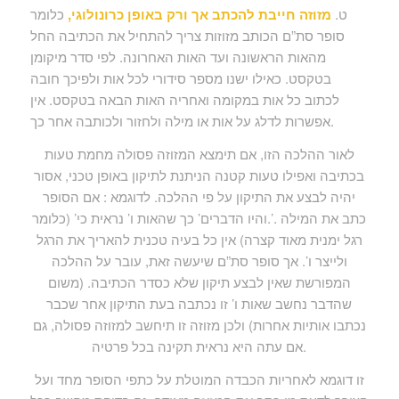
ט.
מזוזה חייבת להכתב אך ורק באופן כרונולוגי,
כלומר
סופר סת”ם הכותב מזוזות צריך להתחיל את הכתיבה החל
מהאות הראשונה ועד האות האחרונה. לפי סדר מיקומן
בטקסט. כאילו ישנו מספר סידורי לכל אות ולפיכך חובה
לכתוב כל אות במקומה ואחריה האות הבאה בטקסט. אין
אפשרות לדלג על אות או מילה ולחזור ולכותבה אחר כך.
לאור ההלכה הזו, אם תימצא המזוזה פסולה מחמת טעות
בכתיבה ואפילו טעות קטנה הניתנת לתיקון באופן טכני, אסור
יהיה לבצע את התיקון על פי ההלכה. לדוגמא : אם הסופר
כתב את המילה .’.והיו הדברים’ כך שהאות ו’ נראית כי’ (כלומר
רגל ימנית מאוד קצרה) אין כל בעיה טכנית להאריך את הרגל
ולייצר ו’. אך סופר סת”ם שיעשה זאת, עובר על ההלכה
המפורשת שאין לבצע תיקון שלא כסדר הכתיבה. (משום
שהדבר נחשב שאות ו’ זו נכתבה בעת התיקון אחר שכבר
נכתבו אותיות אחרות) ולכן מזוזה זו תיחשב למזוזה פסולה, גם
אם עתה היא נראית תקינה בכל פרטיה.
זו דוגמא לאחריות הכבדה המוטלת על כתפי הסופר מחד ועל