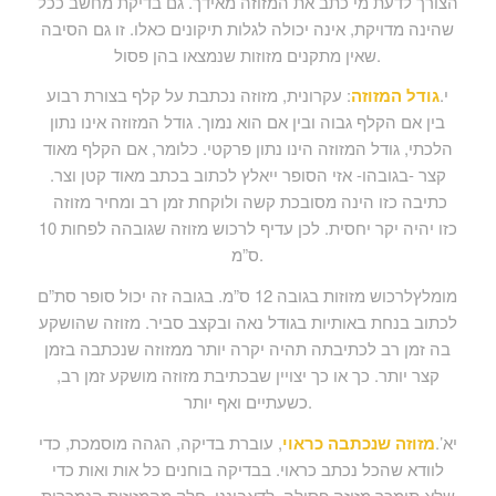
הצורך לדעת מי כתב את המזוזה מאידך. גם בדיקת מחשב ככל
שהינה מדויקת, אינה יכולה לגלות תיקונים כאלו. זו גם הסיבה
שאין מתקנים מזוזות שנמצאו בהן פסול.
י.
גודל המזוזה
: עקרונית, מזוזה נכתבת על קלף בצורת רבוע
בין אם הקלף גבוה ובין אם הוא נמוך. גודל המזוזה אינו נתון
הלכתי, גודל המזוזה הינו נתון פרקטי. כלומר, אם הקלף מאוד
קצר -בגובהו- אזי הסופר ייאלץ לכתוב בכתב מאוד קטן וצר.
כתיבה כזו הינה מסובכת קשה ולוקחת זמן רב ומחיר מזוזה
כזו יהיה יקר יחסית. לכן עדיף לרכוש מזוזה שגובהה לפחות 10
ס”מ.
מומלץלרכוש מזוזות בגובה 12 ס”מ. בגובה זה יכול סופר סת”ם
לכתוב בנחת באותיות בגודל נאה ובקצב סביר. מזוזה שהושקע
בה זמן רב לכתיבתה תהיה יקרה יותר ממזוזה שנכתבה בזמן
קצר יותר. כך או כך יצויין שבכתיבת מזוזה מושקע זמן רב,
כשעתיים ואף יותר.
יא’.
מזוזה שנכתבה כראוי
, עוברת בדיקה, הגהה מוסמכת, כדי
לוודא שהכל נכתב כראוי. בבדיקה בוחנים כל אות ואות כדי
שלא תימכר מזוזה פסולה. לדאבוננו, חלק מהמזוזות הנמכרות