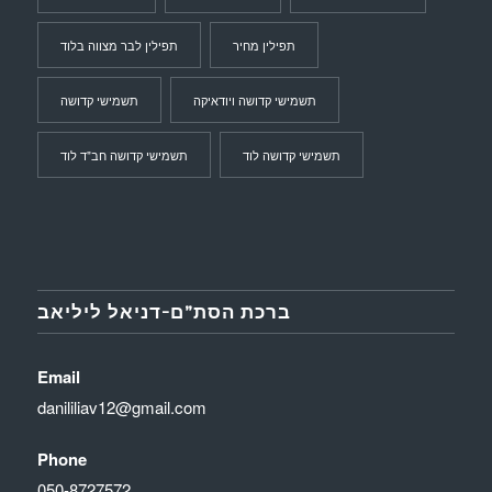
תפילין מחיר
תפילין לבר מצווה בלוד
תשמישי קדושה ויודאיקה
תשמישי קדושה
תשמישי קדושה לוד
תשמישי קדושה חב"ד לוד
ברכת הסת”ם-דניאל ליליאב
Email
danililiav12@gmail.com
Phone
050-8727572