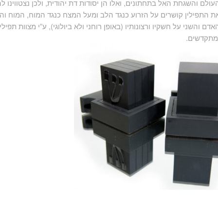
עולם והשגחת האל בתחתונים, ואלו הן יסודות דת יהודית, ולכן נצטווינו להני
ת התפילין קושרים על הזרוע כנגד הלב ומעל המצח כנגד המוח, המוח וה
אדם והשני על חשקיו ורצונותיו (באופן רוחני ולא ביולוגי), ע”י מצוות תפי
מתקדשים.