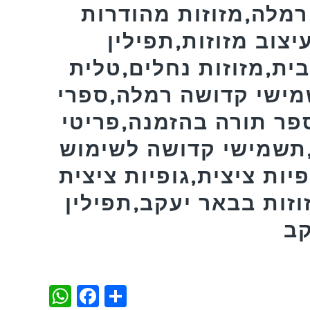
רמלה,מזוזות מהודרות
יצוב מזוזות,תפילין
ית,מזוזות נחלים,טלית
מישי קדושה רמלה,ספרי
פר תורה בהזמנה,פריטי
,תשמישי קדושה לשימוש
פיות ציצית,גופיות ציצית
וזות בבאר יעקב,תפילין
קב
WhatsApp
Facebook
Share