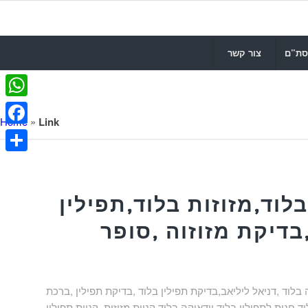
סת”ם
צור קשר
WhatsApp
Home
»
Link
Facebook
Share
לוד,מזוזות בלוד,תפילין
בדיקת מזוזוה ,סופר
בלוד ,דניאל ליליאב,בדיקת תפילין בלוד ,בדיקת תפילין ,ברכת
ד,חנות לתפילין בלוד,יודאיקה בלוד,קניית מזוזות ,קניית תפילין