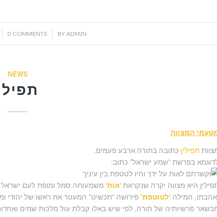
/
0 COMMENTS
BY
ADMIN
NEWS
תפילין
טעמי המצווה
צוות
תפילין
כתובה בתורה ארבע פעמים.
דוגמא בפרשת “שמע ישראל” כתוב:
פילין היא מצווה יקרה שנקראת ‘
אות
‘ משמעותה סמל ומופת לעם ישראל ל
אהבתו, המילה ‘
לטוטפת’
פירושה “תכשיט” המעטר את ראשו של יהודי ומזכי
בשאר פרשיותיה של תורה, לפי שיש באלו קבלת עול מלכות שמים ואחדות 