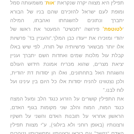
תפילין היא מצווה יקרה שנקראת ‘
‘ משמעותה סמל
אות
ומופת לעם ישראל להזכירם שהם בניו של הבורא
יתברך ונתונים להשגחתו ואהבתו, המילה
‘
פירושה “תכשיט” המעטר את ראשו של
לטוטפת’
יהודי ומזכירו את ייעודו כבן המלך.“והעניין בד’ פרשיות
אלו יותר מבשאר פרשיותיה של תורה, לפי שיש באלו
קבלת עול מלכות שמים ואחדות השם יתברך ועניין
יציאת מצרים, שהוא מכריח אמונת חידוש העולם
והשגחת האל בתחתונים, ואלו הן יסודות דת יהודית,
ולכן נצטווינו להניח יסודות אלו כל היום בין עינינו ועל
לוח לבנו.”
את התפילין קושרים על הזרוע כנגד הלב ומעל המצח
כנגד המוח, המוח והלב שני מקומות בגוף האדם,
הראשון אחראי על תובנות האדם והשני על חשקיו
ורצונותיו (באופן רוחני ולא ביולוגי), ע”י מצוות תפילין
האדם “נקשר” עם בוראו ורצונותיו ומחשבותיו נטהרים