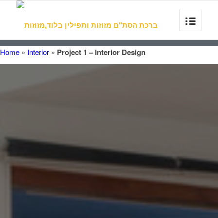
Home
»
Interior
»
Project 1 – Interior Design