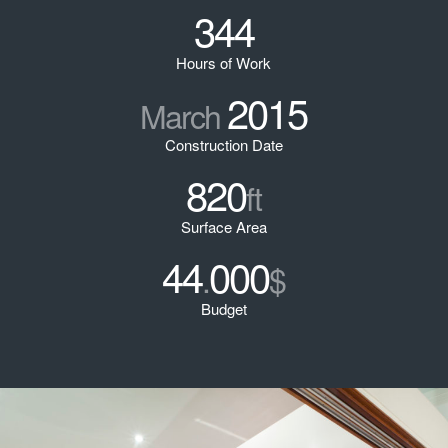
344
Hours of Work
2015
March
Construction Date
820
ft
Surface Area
44
000
.
$
Budget