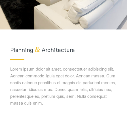
&
Planning
Architecture
Lorem ipsum dolor sit amet, consectetuer adipiscing elit.
Aenean commodo ligula eget dolor. Aenean massa. Cum
sociis natoque penatibus et magnis dis parturient montes,
nascetur ridiculus mus. Donec quam felis, ultricies nec,
pellentesque eu, pretium quis, sem. Nulla consequat
massa quis enim.