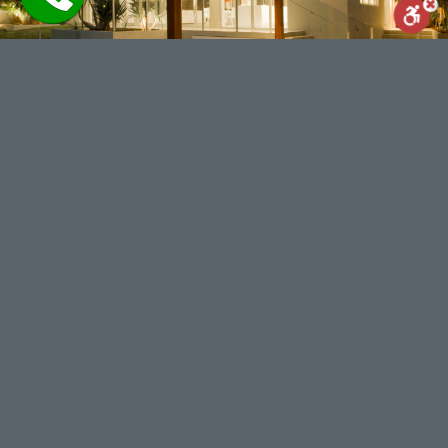
Reset
Statement
Report us
powered by
WhatsApp
Facebook
Share
מנוע חיפוש