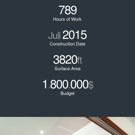
789
Hours of Work
2015
Juli
Construction Date
3820
ft
Surface Area
1
800
000
.
.
$
Budget