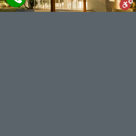
Reset
Statement
Report us
powered by
WhatsApp
Facebook
Share
מנוע חיפוש