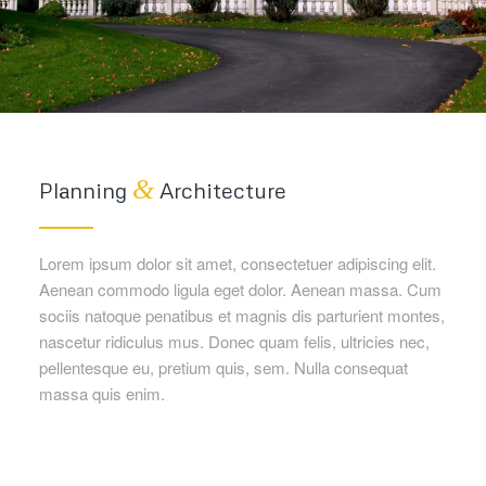
&
Planning
Architecture
Lorem ipsum dolor sit amet, consectetuer adipiscing elit.
Aenean commodo ligula eget dolor. Aenean massa. Cum
sociis natoque penatibus et magnis dis parturient montes,
nascetur ridiculus mus. Donec quam felis, ultricies nec,
pellentesque eu, pretium quis, sem. Nulla consequat
massa quis enim.