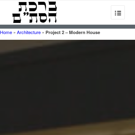
Home
»
Architecture
»
Project 2 – Modern House