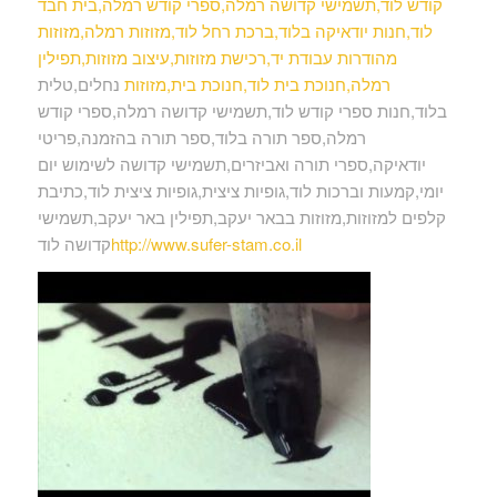
קודש לוד,תשמישי קדושה רמלה,ספרי קודש רמלה,בית חבד
לוד,חנות יודאיקה בלוד,ברכת רחל לוד,מזוזות רמלה,מזוזות
מהודרות עבודת יד,רכישת מזוזות,עיצוב מזוזות,תפילין
רמלה,חנוכת בית לוד,חנוכת בית,מזוזות
נחלים,טלית
בלוד,חנות ספרי קודש לוד,תשמישי קדושה רמלה,ספרי קודש
רמלה,ספר תורה בלוד,ספר תורה בהזמנה,פריטי
יודאיקה,ספרי תורה ואביזרים,תשמישי קדושה לשימוש יום
יומי,קמעות וברכות לוד,גופיות ציצית,גופיות ציצית לוד,כתיבת
קלפים למזוזות,מזוזות בבאר יעקב,תפילין באר יעקב,תשמישי
http://www.sufer-stam.co.il
קדושה לוד