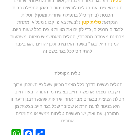
טלית
היא בגד בצורה מלבנית, אשר בארבע פינותיו שזורים
חוטי הציצית. את הטלית לובשים יהודים בזמן התפילה בבית
הכנסת (בדרך כלל בתפילת שחרית ומוסף), וטלית
הנקראת
טלית קטן
נלבשת באופן קבוע מעל או מתחת
לבגדים הרגילים, כדי לקיים את מצוות ציצית בכל שעות היום.
מבחינת מעמדה ההלכתי, הטלית היאתשמיש מצווה. משמעות
המונח היא “בגד” בשפה הארמית, ולכן יהודים נהגו בעבר
להתייחס לכל בגד בשם זה
טלית מקופלת
הטלית נעשית בדרך כלל מצמר מכיוון שעל פי השולחן ערוך,
רק בגד מצמר או פשתן חייב בציצית מן התורה, בעוד חיוב
הטלת הציצית בבגדים מבד אחר יש דעות שהוא דרבנן (דעה זו
היא בניגוד לדעת הרמ”א שסובר שכל בגד חייב בציצית מן
התורה). עם זאת, יש העושים טליתות ממשי או מחומרים
אחרים
WhatsApp
Facebook
Share