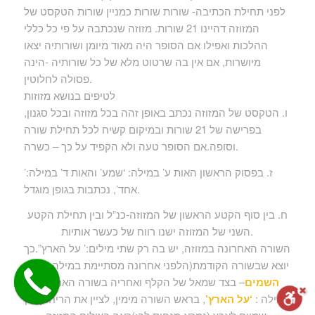
לפני תחילת הכתיבה- שורות שורות כמניין שורות הטקסט של
המזוזה דהיינו 21 שורות. מזוזה שנכתבה על פי כל כללי
ההלכות ואפילו אם הסופר היה מאוד מיומן ושורותיה יצאו
מיושרות, אם אין בה שרטוט מלא של כל שורותיה -הינה
פסולה לחלוטין.
לטיפים בנושא מזוזות
ו. הטקסט של המזוזה נכתב באופן זהה בכל מזוזה ובכל סגנון,
בפרישה של 21 שורות ובמיקום קשיח לכל תחילת שורה
וסופה.אם הסופר טעה ולא הקפיד על כך – כשרה.
ז. בפסוק הראשון האות ע’ במילה: ‘שמע’ והאות ד’ במילה:’
אחד’, נכתבות בגופן מוגדל.
ח. בין סוף הקטע הראשון של המזוזה-כנ”ל ובין תחילת הקטע
השני של המזוזה ישנו רווח של כעשר אותיות.
השורה האחרונה במזוזה, יש בה רק שתי מילים:’ על הארץ”.כך
יוצא שבשורה הקודמת(הלפני אחרונה מסתיימת במילה:
כימי
השמים
– בצד שמאל של הקלף ואחריה בשורה האחרונה
המילה :
‘על הארץ’
, בראש השורה מימין, לציין את הריחוק בין