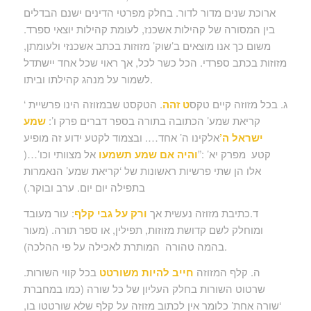
ארוכת שנים מדור לדור. בחלק מפרטי הדינים ישנם הבדלים
בין המסורה של קהילות אשכנז, לעומת קהילות יוצאי ספרד.
משום כך אנו מוצאים ב’שוק’ מזוזות בכתב אשכנזי ולעומתן,
מזוזות בכתב ספרדי. הכל כשר לכל, אך ראוי שכל אחד יישתדל
לשמור על מנהג קהילתו וביתו.
ג. בכל מזוזה קיים טקס
ט זהה
. הטקסט שבמזוזה הינו פרשיית ‘
קריאת שמע’ הכתובה בתורה בספר דברים פרק ו’:
שמע
ישראל ה’
אלקינו ה’ אחד…. ובצמוד לקטע ידוע זה מופיע
קטע מפרק יא’ :”
והיה אם שמע תשמעו
אל מצוותי וכו’…(
אלו הן שתי פרשיות ראשונות של ‘קריאת שמע’ הנאמרות
בתפילה יום יום. ערב ובוקר.)
ד.כתיבת מזוזה נעשית אך
ורק על גבי קלף
: עור מעובד
ומוחלק לשם קדושת מזוזות, תפילין, או ספר תורה. (מעור
בהמה טהורה המותרת לאכילה על פי ההלכה).
ה. קלף המזוזה
חייב להיות משורטט
בכל קווי השורות.
שרטוט השורות בחלק העליון של כל שורה (כמו במחברת
‘שורה אחת’ כלומר אין לכתוב מזוזה על קלף שלא שורטטו בו,