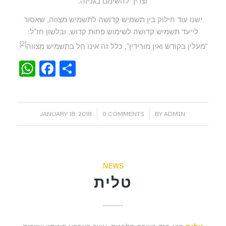
וצריך להשימם בגניזה.
ישנו עוד חילוק בין תשמיש קדושה לתשמיש מצווה, שאסור
לייעד תשמיש קדושה לשימוש פחות קדוש, ובלשון חז”ל:
[2]
“מעלין בקודש ואין מורידין”, כלל זה אינו חל בתשמיש מצווה
.
WhatsApp
Facebook
Share
/
/
JANUARY 18, 2018
0 COMMENTS
BY
ADMIN
NEWS
טלית