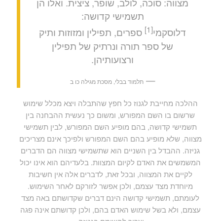
מצווה: סוכה, לולב, שופר, ציצית. ואלו הן
תשמישי קדושה:
[1]
דלוסקמי
ספרים, תפילין ומזוזות ותיק
של ספר תורה ונרתיק של תפילין
ורצועותיהן.
—
תלמוד בבלי, מסכת מגילה כו ב
ההלכה מחייבת לגנוז כל חפץ שהתבלה ויצא מכלל שימוש
שרשום בו השם המפורש, ומשום כך נעשית ההבחנה בין
תשמישי קדושה, בהם מופיע השם המפורש, לבין תשמישי
מצווה, שלא מופיע בהם השם המפורש ולפיכך אינם מצריכים
גניזה. ההבדל בין השניים הוא שתשמישי מצווה הם הדברים
המשמשים את האדם לקיום המצוות. בלעדיהם הוא אינו יכול
לקיים את המצווה, ובכל זאת, לדברים אלה אין חשיבות
מיוחדת מצד עצמם, ולכן אפשר לזורקם לאחר השימוש.
לעומתם, תשמישי קדושה הינם דברים שקדושתם באה מצד
עצמם, ולא בשל שימוש האדם בהם, ולכן קדושתם אינה פגה