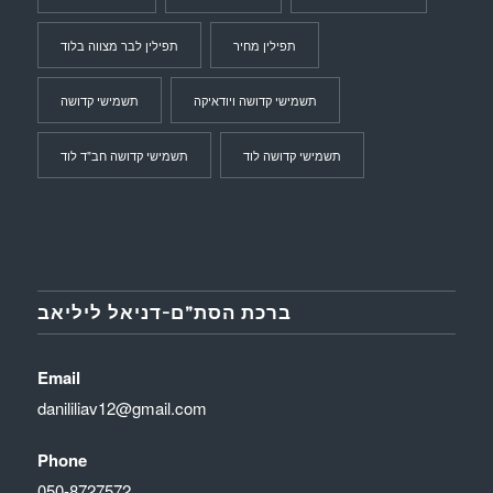
תפילין מחיר
תפילין לבר מצווה בלוד
תשמישי קדושה ויודאיקה
תשמישי קדושה
תשמישי קדושה לוד
תשמישי קדושה חב"ד לוד
ברכת הסת”ם-דניאל ליליאב
Email
danililiav12@gmail.com
Phone
050-8727572