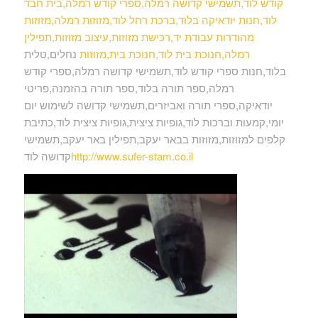
קודש לוד,תשמישי קדושה רמלה,ספרי קודש רמלה,בית חבד
לוד,חנות יודאיקה בלוד,ברכת רחל לוד,מזוזות רמלה,מזוזות
מהודרות עבודת יד,רכישת מזוזות,עיצוב מזוזות,תפילין
רמלה,חנוכת בית לוד,חנוכת בית,מזוזות
נחלים,טלית
בלוד,חנות ספרי קודש לוד,תשמישי קדושה רמלה,ספרי קודש
רמלה,ספר תורה בלוד,ספר תורה בהזמנה,פריטי
יודאיקה,ספרי תורה ואביזרים,תשמישי קדושה לשימוש יום
יומי,קמעות וברכות לוד,גופיות ציצית,גופיות ציצית לוד,כתיבת
קלפים למזוזות,מזוזות בבאר יעקב,תפילין באר יעקב,תשמישי
http://www.sufer-stam.co.il
קדושה לוד