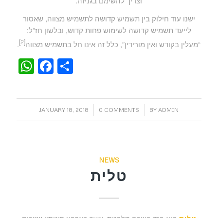
וצריך להשימם בגניזה.
ישנו עוד חילוק בין תשמיש קדושה לתשמיש מצווה, שאסור
לייעד תשמיש קדושה לשימוש פחות קדוש, ובלשון חז”ל:
[2]
“מעלין בקודש ואין מורידין”, כלל זה אינו חל בתשמיש מצווה
.
WhatsApp
Facebook
Share
/
/
JANUARY 18, 2018
0 COMMENTS
BY
ADMIN
NEWS
טלית