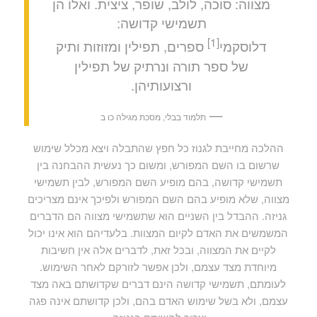
מצווה: סוכה, לולב, שופר, ציצית. ואלו הן
תשמישי קדושה:
[1]
דלוסקמי
ספרים, תפילין ומזוזות ותיק
של ספר תורה ונרתיק של תפילין
ורצועותיהן.
—
תלמוד בבלי, מסכת מגילה כו ב
ההלכה מחייבת לגנוז כל חפץ שהתבלה ויצא מכלל שימוש
שרשום בו השם המפורש, ומשום כך נעשית ההבחנה בין
תשמישי קדושה, בהם מופיע השם המפורש, לבין תשמישי
מצווה, שלא מופיע בהם השם המפורש ולפיכך אינם מצריכים
גניזה. ההבדל בין השניים הוא שתשמישי מצווה הם הדברים
המשמשים את האדם לקיום המצוות. בלעדיהם הוא אינו יכול
לקיים את המצווה, ובכל זאת, לדברים אלה אין חשיבות
מיוחדת מצד עצמם, ולכן אפשר לזורקם לאחר השימוש.
לעומתם, תשמישי קדושה הינם דברים שקדושתם באה מצד
עצמם, ולא בשל שימוש האדם בהם, ולכן קדושתם אינה פגה