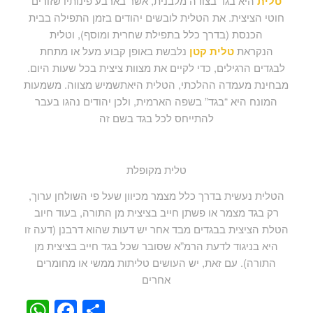
טלית
היא בגד בצורה מלבנית, אשר בארבע פינותיו שזורים
חוטי הציצית. את הטלית לובשים יהודים בזמן התפילה בבית
הכנסת (בדרך כלל בתפילת שחרית ומוסף), וטלית
הנקראת
טלית קטן
נלבשת באופן קבוע מעל או מתחת
לבגדים הרגילים, כדי לקיים את מצוות ציצית בכל שעות היום.
מבחינת מעמדה ההלכתי, הטלית היאתשמיש מצווה. משמעות
המונח היא “בגד” בשפה הארמית, ולכן יהודים נהגו בעבר
להתייחס לכל בגד בשם זה
טלית מקופלת
הטלית נעשית בדרך כלל מצמר מכיוון שעל פי השולחן ערוך,
רק בגד מצמר או פשתן חייב בציצית מן התורה, בעוד חיוב
הטלת הציצית בבגדים מבד אחר יש דעות שהוא דרבנן (דעה זו
היא בניגוד לדעת הרמ”א שסובר שכל בגד חייב בציצית מן
התורה). עם זאת, יש העושים טליתות ממשי או מחומרים
אחרים
WhatsApp
Facebook
Share