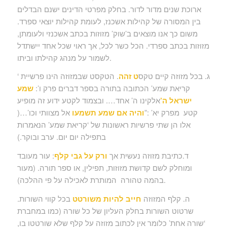
ארוכת שנים מדור לדור. בחלק מפרטי הדינים ישנם הבדלים
בין המסורה של קהילות אשכנז, לעומת קהילות יוצאי ספרד.
משום כך אנו מוצאים ב’שוק’ מזוזות בכתב אשכנזי ולעומתן,
מזוזות בכתב ספרדי. הכל כשר לכל, אך ראוי שכל אחד יישתדל
לשמור על מנהג קהילתו וביתו.
ג. בכל מזוזה קיים טקס
ט זהה
. הטקסט שבמזוזה הינו פרשיית ‘
קריאת שמע’ הכתובה בתורה בספר דברים פרק ו’:
שמע
ישראל ה’
אלקינו ה’ אחד…. ובצמוד לקטע ידוע זה מופיע
קטע מפרק יא’ :”
והיה אם שמע תשמעו
אל מצוותי וכו’…(
אלו הן שתי פרשיות ראשונות של ‘קריאת שמע’ הנאמרות
בתפילה יום יום. ערב ובוקר.)
ד.כתיבת מזוזה נעשית אך
ורק על גבי קלף
: עור מעובד
ומוחלק לשם קדושת מזוזות, תפילין, או ספר תורה. (מעור
בהמה טהורה המותרת לאכילה על פי ההלכה).
ה. קלף המזוזה
חייב להיות משורטט
בכל קווי השורות.
שרטוט השורות בחלק העליון של כל שורה (כמו במחברת
‘שורה אחת’ כלומר אין לכתוב מזוזה על קלף שלא שורטטו בו,