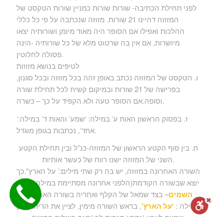
לפני תחילת הכתיבה- שורות שורות כמניין שורות הטקסט של
המזוזה דהיינו 21 שורות. מזוזה שנכתבה על פי כל כללי
ההלכות ואפילו אם הסופר היה מאוד מיומן ושורותיה יצאו
מיושרות, אם אין בה שרטוט מלא של כל שורותיה -הינה
פסולה לחלוטין.
לטיפים בנושא מזוזות
ו. הטקסט של המזוזה נכתב באופן זהה בכל מזוזה ובכל סגנון,
בפרישה של 21 שורות ובמיקום קשיח לכל תחילת שורה
וסופה.אם הסופר טעה ולא הקפיד על כך – כשרה.
ז. בפסוק הראשון האות ע’ במילה: ‘שמע’ והאות ד’ במילה:’
אחד’, נכתבות בגופן מוגדל.
ח. בין סוף הקטע הראשון של המזוזה-כנ”ל ובין תחילת הקטע
השני של המזוזה ישנו רווח של כעשר אותיות.
השורה האחרונה במזוזה, יש בה רק שתי מילים:’ על הארץ”.כך
יוצא שבשורה הקודמת(הלפני אחרונה מסתיימת במילה:
כימי
השמים
– בצד שמאל של הקלף ואחריה בשורה האחרונה
המילה :
‘על הארץ’
, בראש השורה מימין, לציין את הריחוק בין