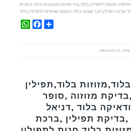
החלפת רצועות לתפילין בלוד,בתי מזוזות מעוצבות בלוד,כיסויים
WhatsApp
Facebook
Share
/
JANUARY 23, 2018
לוד,מזוזות בלוד,תפילין
בדיקת מזוזוה ,סופר
דאיקה בלוד ,דניאל
,בדיקת תפילין ,ברכת
זוזות בלוד,חנות לתפילין