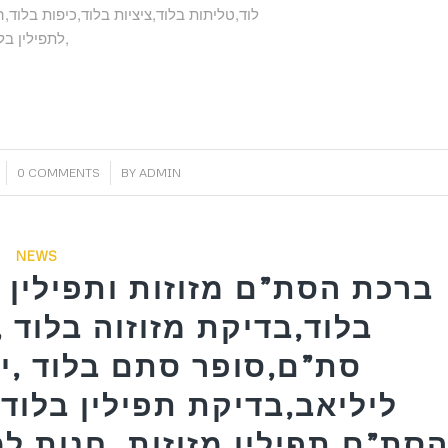
לוד,טליתות בלוד,ציציות בלוד,כיפות בלוד,
לתפילין בלוד,ערכה תפילין לבר מצווה בלוד,רצועות שחורות לתפילין בלוד,
/
0 COMMENTS
BY
ADMIN
NEWS
ברכת הסת”ם מזוזות ותפילין ב
בלוד,בדיקת מזוזוה בלוד ,
סת”ם,סופר סתם בלוד ,יו
ליליאב,בדיקת תפילין בלוד 
סת”ם,תפילין,מזוזות ,חנות למ