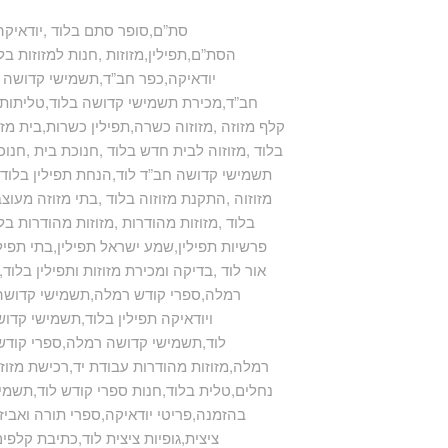
סת”ם,סופר סתם בלוד ,יודאיקה 
הסת”ם,תפילין,מזוזות ,חנות למזוזות בלו
,יודאיקה,כפר חב”ד,תשמישי קדושה ,ת
חב”ד,מכירת תשמישי קדושה בלוד,טליתות ,ט
,קלף מזוזה ,מזוזוה כשרה,תפילין כשרות,בית מזוז
בלוד ,מזוזוה לבית חדש בלוד ,חנוכת בית ,חנוכ
,תשמישי קדושה חב”ד לוד,הנחת תפילין בלוד ,
מזוזוה ,התקנת מזוזוה בלוד ,בתי מזוזה מעוצבי
בלוד ,מזוזות מהודרות ,מזוזות מהודרות בל
,mezuzah,פרשיות תפילין,שמע ישראל תפילין,בתי
אור לוד ,בדיקה ומכירת מזוזות ותפילין בלו
רמלה,ספרי קודש רמלה,תשמישי קדושה ל
ויודאיקה תפילין בלוד,תשמישי קדוש
לוד,תשמישי קדושה רמלה,ספרי קודש ר
רמלה,מזוזות מהודרות עבודת יד,רכישת מזוזות
נחלים,טלית בלוד,חנות ספרי קודש לוד,תשמ
בהזמנה,פריטי יודאיקה,ספרי תורה ואביזר
ציצית,גופיות ציצית לוד,כתיבת קלפי