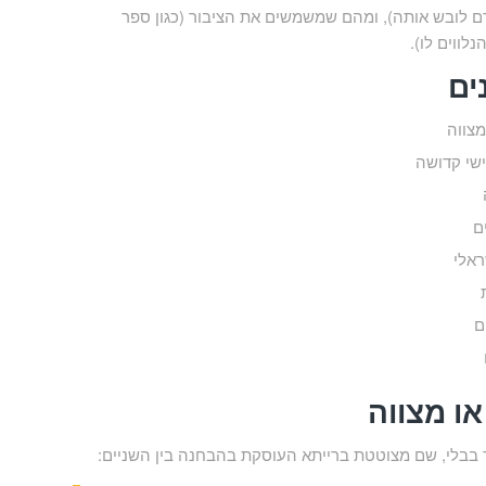
דם לובש אותה), ומהם שמשמשים את הציבור (כגון ספר
לווים לו).
ים
צווה
שי קדושה
ם
ראלי
ם
ו מצווה
 בבלי, שם מצוטטת ברייתא העוסקת בהבחנה בין השניים: