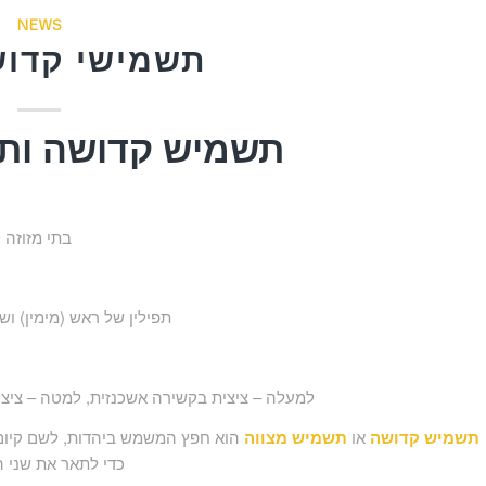
NEWS
תשמישי קדוש
תשמיש קדושה ות
בתי מזוזה
תפילין של ראש (מימין) וש
למעלה – ציצית בקשירה אשכנזית, למטה – ציצ
תשמיש קדושה
או
תשמיש מצווה
הוא חפץ המשמש ביהדות, לשם קיום 
כדי לתאר את שני ה