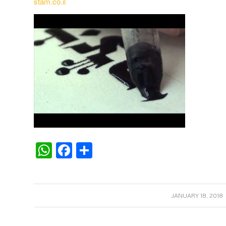
stam.co.il
WhatsApp
Facebook
Share
/
JANUARY 18, 2018