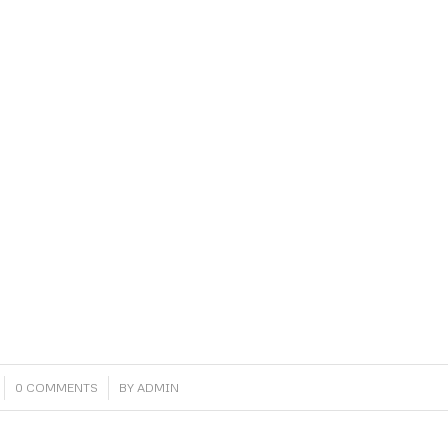
/
0 COMMENTS
BY
ADMIN