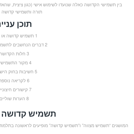
בין תשמישי הקדושה כאלה שנועדו לשימוש אישי (כגון ציצית, שהא
תורה ותשמישי קדושה הנ
תוכן עניינ
1
תשמיש קדושה או מ
2
דברים הנחשבים לתשמי
3
חלות הקדושה
4
מקור התשמישי
5
חשיבות בחוק היש
6
לקריאה נוספת
7
קישורים חיצוניי
8
הערות שוליים
תשמיש קדושה א
המושגים “תשמיש מצווה” ו”תשמיש קדושה” מופיעים לראשונה בתלמוד