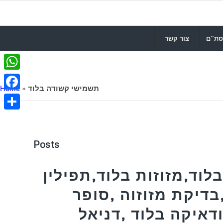
סת”ם
צור קשר
WhatsApp
תשמישי קשודה בלוד
»
Home
Facebook
Share
Posts
לוד,מזוזות בלוד,תפילין
בדיקת מזוזוה ,סופר
דאיקה בלוד ,דניאל