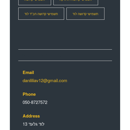
תשמישי קדושה לוד
תשמישי קדושה חב"ד לוד
ברכת הסת”ם-דניאל ליליאב
Email
danililiav12@gmail.com
Phone
050-8727572
Address
לוד גלעד 13