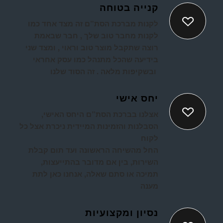
קנייה בטוחה
ל
קנות מברכת הסת”ם זה מצד אחד כמו
לקנות מחבר טוב שלך , חבר שבאמת
רוצה שתקבל מוצר טוב וראוי , ומצד שני
בידיעה שהכל מתנהל כמו עסק אחראי
ובשקיפות מלאה . זה הסוד שלנו
יחס אישי
אצלנו בברכת הסת”ם היחס האישי,
הסבלנות והזמינות המיידית ניכרת אצל כל
לקוח
החל מהשיחה הראשונה ועד תום קבלת
השירות, בין אם מדובר בהתייעצות,
תמיכה או סתם שאלה, אנחנו כאן לתת
מענה
נסיון ומקצועיות