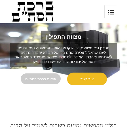
מצוות התפילין
תפילין היא מצווה יקרה שנקראת ‘אות’ משמעותה סמל ומופת
לעם ישראל להזכירם שהם בניו של הבורא יתברך ונתונים
להשגחתו ואהבתו, המילה ‘לטוטפת’ פירושה “תכשיט” המעטר את
ראשו של יהודי ומזכירו את ייעודו כבן המלך
צור קשר
אודות ברכת הסת"ם
כולנו מחפשים מזוזות כשרות לשמור על הבית