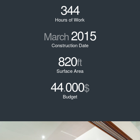
344
Hours of Work
2015
March
Construction Date
820
ft
Surface Area
44
000
.
$
Budget