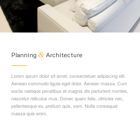
&
Planning
Architecture
Lorem ipsum dolor sit amet, consectetuer adipiscing elit.
Aenean commodo ligula eget dolor. Aenean massa. Cum
sociis natoque penatibus et magnis dis parturient montes,
nascetur ridiculus mus. Donec quam felis, ultricies nec,
pellentesque eu, pretium quis, sem. Nulla consequat
massa quis enim.