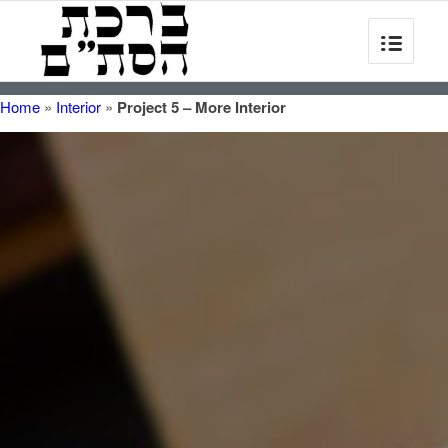
Home
»
Interior
»
Project 5 – More Interior