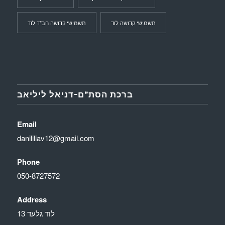
תשמישי קדושה לוד
תשמישי קדושה חב"ד לוד
ברכת הסת”ם-דניאל ליליאב
Email
danililiav12@gmail.com
Phone
050-8727572
Address
לוד גלעד 13