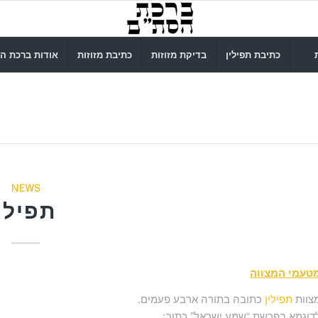
כתיבת תפילין
בדיקת מזוזות
כתיבת מזוזות
אודות ברכת ה
NEWS
תפילין
טעמי המצווה
צוות
תפילין
כתובה בתורה ארבע פעמים.
דוגמא בפרשת “שמע ישראל” כתוב: