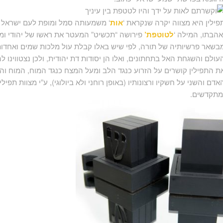
פילין היא מצווה יקרה שנקראת ‘
אות
‘ משמעותה סמל ומופת לעם ישראל ל
אהבתו, המילה ‘
לטוטפת’
פירושה “תכשיט” המעטר את ראשו של יהודי ומזכי
בשאר פרשיותיה של תורה, לפי שיש באלו קבלת עול מלכות שמים ואחדות 
עולם והשגחת האל בתחתונים, ואלו הן יסודות דת יהודית, ולכן נצטווינו להני
ת התפילין קושרים על הזרוע כנגד הלב ומעל המצח כנגד המוח, המוח וה
אדם והשני על חשקיו ורצונותיו (באופן רוחני ולא ביולוגי), ע”י מצוות תפי
מתקדשים.