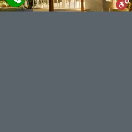
Reset
Statement
Report us
powered by
WhatsApp
Facebook
Share
מנוע חיפוש