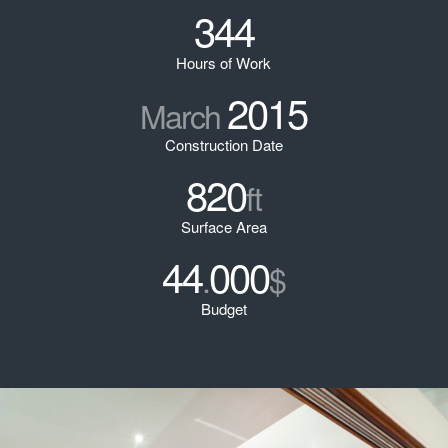
344
Hours of Work
2015
March
Construction Date
820
ft
Surface Area
44
000
.
$
Budget