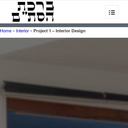
Home
»
Interior
»
Project 1 – Interior Design