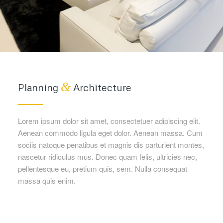
&
Planning
Architecture
Lorem ipsum dolor sit amet, consectetuer adipiscing elit.
Aenean commodo ligula eget dolor. Aenean massa. Cum
sociis natoque penatibus et magnis dis parturient montes,
nascetur ridiculus mus. Donec quam felis, ultricies nec,
pellentesque eu, pretium quis, sem. Nulla consequat
massa quis enim.