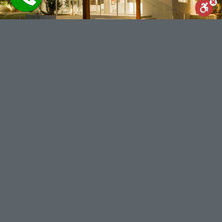
Reset
Statement
Report us
powered by
WhatsApp
Facebook
Share
מנוע חיפוש