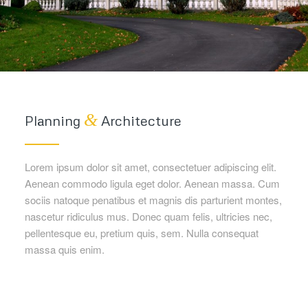
&
Planning
Architecture
Lorem ipsum dolor sit amet, consectetuer adipiscing elit.
Aenean commodo ligula eget dolor. Aenean massa. Cum
sociis natoque penatibus et magnis dis parturient montes,
nascetur ridiculus mus. Donec quam felis, ultricies nec,
pellentesque eu, pretium quis, sem. Nulla consequat
massa quis enim.