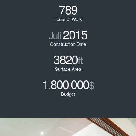
789
Hours of Work
2015
Juli
Construction Date
3820
ft
Surface Area
1
800
000
.
.
$
Budget