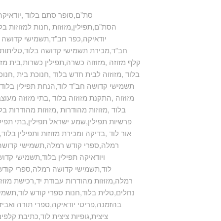
סת”ם,סופר סתם בלוד ,יודאיקה 
הסת”ם,תפילין,מזוזות ,חנות למזוזות בלו
,יודאיקה,כפר חב”ד,תשמישי קדושה ,ת
חב”ד,מכירת תשמישי קדושה בלוד,טליתות ,ט
,קלף מזוזה ,מזוזוה כשרה,תפילין כשרות,בית מזוז
בלוד ,מזוזוה לבית חדש בלוד ,חנוכת בית ,חנוכ
,תשמישי קדושה חב”ד לוד,הנחת תפילין בלוד ,
מזוזוה ,התקנת מזוזוה בלוד ,בתי מזוזה מעוצבי
בלוד ,מזוזות מהודרות ,מזוזות מהודרות בל
,mezuzah,פרשיות תפילין,שמע ישראל תפילין,בתי
אור לוד ,בדיקה ומכירת מזוזות ותפילין בלו
רמלה,ספרי קודש רמלה,תשמישי קדושה ל
ויודאיקה תפילין בלוד,תשמישי קדוש
לוד,תשמישי קדושה רמלה,ספרי קודש ר
רמלה,מזוזות מהודרות עבודת יד,רכישת מזוזות
נחלים,טלית בלוד,חנות ספרי קודש לוד,תשמ
בהזמנה,פריטי יודאיקה,ספרי תורה ואביזר
ציצית,גופיות ציצית לוד,כתיבת קלפי