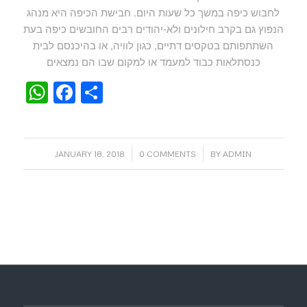
לחבוש כיפה במשך כל שעות היום. חבישת הכיפה היא מנהג
הנפוץ גם בקרב חילונים ולא-יהודים רבים החובשים כיפה בעת
השתתפותם בטקסים דתיים, כגון לוויה, או בהיכנסם לבית
כנסתלאות כבוד למעמד או למקום שבו הם נמצאים
WhatsApp
Facebook
Share
/
/
JANUARY 18, 2018
0 COMMENTS
BY
ADMIN