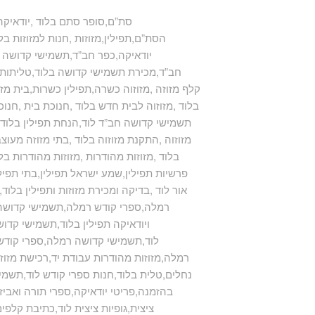
סת”ם,סופר סתם בלוד ,יודאיקה 
הסת”ם,תפילין,מזוזות ,חנות למזוזות בלו
,יודאיקה,כפר חב”ד,תשמישי קדושה ,ת
חב”ד,מכירת תשמישי קדושה בלוד,טליתות ,ט
,קלף מזוזה ,מזוזוה כשרה,תפילין כשרות,בית מזוז
בלוד ,מזוזוה לבית חדש בלוד ,חנוכת בית ,חנוכ
,תשמישי קדושה חב”ד לוד,הנחת תפילין בלוד ,
מזוזוה ,התקנת מזוזוה בלוד ,בתי מזוזה מעוצבי
בלוד ,מזוזות מהודרות ,מזוזות מהודרות בל
,mezuzah,פרשיות תפילין,שמע ישראל תפילין,בתי
אור לוד ,בדיקה ומכירת מזוזות ותפילין בלו
רמלה,ספרי קודש רמלה,תשמישי קדושה ל
ויודאיקה תפילין בלוד,תשמישי קדוש
לוד,תשמישי קדושה רמלה,ספרי קודש ר
רמלה,מזוזות מהודרות עבודת יד,רכישת מזוזות
נחלים,טלית בלוד,חנות ספרי קודש לוד,תשמ
בהזמנה,פריטי יודאיקה,ספרי תורה ואביזר
ציצית,גופיות ציצית לוד,כתיבת קלפי