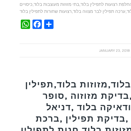
החלפת רצועות לתפילין בלוד,בתי מזוזות מעוצבות בלוד,כיסויים
WhatsApp
Facebook
Share
/
JANUARY 23, 2018
לוד,מזוזות בלוד,תפילין
בדיקת מזוזוה ,סופר
דאיקה בלוד ,דניאל
,בדיקת תפילין ,ברכת
זוזות בלוד,חנות לתפילין