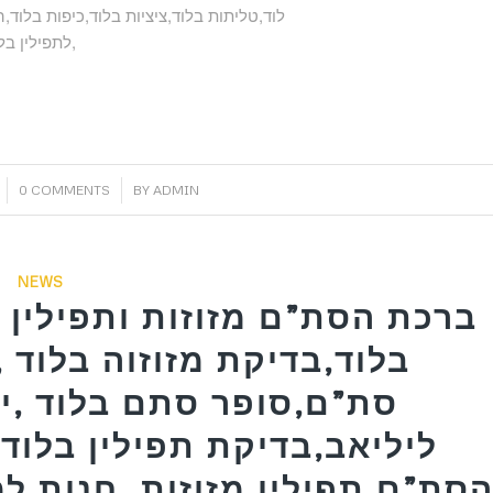
לוד,טליתות בלוד,ציציות בלוד,כיפות בלוד,
לתפילין בלוד,ערכה תפילין לבר מצווה בלוד,רצועות שחורות לתפילין בלוד,
/
0 COMMENTS
BY
ADMIN
NEWS
ברכת הסת”ם מזוזות ותפילין ב
בלוד,בדיקת מזוזוה בלוד ,
סת”ם,סופר סתם בלוד ,יו
ליליאב,בדיקת תפילין בלוד 
סת”ם,תפילין,מזוזות ,חנות למ