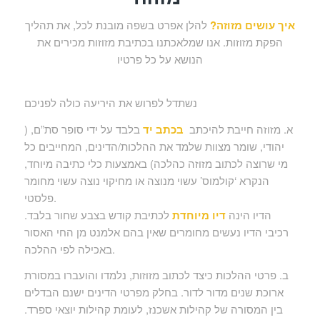
איך עושים מזוזה?
להלן אפרט בשפה מובנת לכל, את תהליך
הפקת מזוזות. אנו שמלאכתנו בכתיבת מזוזות מכירים את
הנושא על כל פרטיו
נשתדל לפרוש את היריעה כולה לפניכם
א. מזוזה חייבת להיכתב
בכתב יד
בלבד על ידי סופר סת”ם, (
יהודי, שומר מצוות שלמד את ההלכות/הדינים, המחייבים כל
מי שרוצה לכתוב מזוזה כהלכה) באמצעות כלי כתיבה מיוחד,
הנקרא ‘קולמוס’ עשוי מנוצה או מחיקוי נוצה עשוי מחומר
פלסטי.
הדיו הינה
דיו מיוחדת
לכתיבת קודש בצבע שחור בלבד.
רכיבי הדיו נעשים מחומרים שאין בהם אלמנט מן החי האסור
באכילה לפי ההלכה.
ב. פרטי ההלכות כיצד לכתוב מזוזות, נלמדו והועברו במסורת
ארוכת שנים מדור לדור. בחלק מפרטי הדינים ישנם הבדלים
בין המסורה של קהילות אשכנז, לעומת קהילות יוצאי ספרד.