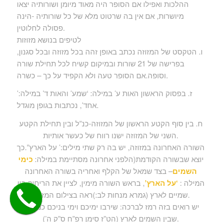
ההלכות ואפילו אם הסופר היה מאוד מיומן ושורותיה יצאו
מיושרות, אם אין בה שרטוט מלא של כל שורותיה -הינה
פסולה לחלוטין.
לטיפים בנושא מזוזות
ו. הטקסט של המזוזה נכתב באופן זהה בכל מזוזה ובכל סגנון,
בפרישה של 21 שורות ובמיקום קשיח לכל תחילת שורה
וסופה.אם הסופר טעה ולא הקפיד על כך – כשרה.
ז. בפסוק הראשון האות ע’ במילה: ‘שמע’ והאות ד’ במילה:’
אחד’, נכתבות בגופן מוגדל.
ח. בין סוף הקטע הראשון של המזוזה-כנ”ל ובין תחילת הקטע
השני של המזוזה ישנו רווח של כעשר אותיות.
השורה האחרונה במזוזה, יש בה רק שתי מילים:’ על הארץ”.כך
יוצא שבשורה הקודמת(הלפני אחרונה מסתיימת במילה:
כימי
השמים
– בצד שמאל של הקלף ואחריה בשורה האחרונה
המילה :
‘על הארץ’
, בראש השורה מימין, לציין את הריחוק בין
שמיים לארץ (גמרא מנחות לב:)ראה בצילום המזוזה.
יש רואים בזה רמז לברכה: שירבו ימיכם וימי בניכם כמרחק
שבין השמים לארץ (הט”ז סימן רפ”ח ס”ק ה’).