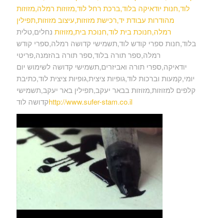
לוד,חנות יודאיקה בלוד,ברכת רחל לוד,מזוזות רמלה,מזוזות
מהודרות עבודת יד,רכישת מזוזות,עיצוב מזוזות,תפילין
רמלה,חנוכת בית לוד,חנוכת בית,מזוזות
נחלים,טלית
בלוד,חנות ספרי קודש לוד,תשמישי קדושה רמלה,ספרי קודש
רמלה,ספר תורה בלוד,ספר תורה בהזמנה,פריטי
יודאיקה,ספרי תורה ואביזרים,תשמישי קדושה לשימוש יום
יומי,קמעות וברכות לוד,גופיות ציצית,גופיות ציצית לוד,כתיבת
קלפים למזוזות,מזוזות בבאר יעקב,תפילין באר יעקב,תשמישי
http://www.sufer-stam.co.il
קדושה לוד