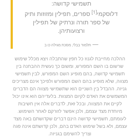
תשמישי קדושה:
[1]
דלוסקמי
ספרים, תפילין ומזוזות ותיק
של ספר תורה ונרתיק של תפילין
ורצועותיהן.
—
תלמוד בבלי, מסכת מגילה כו ב
ההלכה מחייבת לגנוז כל חפץ שהתבלה ויצא מכלל שימוש
שרשום בו השם המפורש, ומשום כך נעשית ההבחנה בין
תשמישי קדושה, בהם מופיע השם המפורש, לבין תשמישי
מצווה, שלא מופיע בהם השם המפורש ולפיכך אינם מצריכים
גניזה. ההבדל בין השניים הוא שתשמישי מצווה הם הדברים
המשמשים את האדם לקיום המצוות. בלעדיהם הוא אינו יכול
לקיים את המצווה, ובכל זאת, לדברים אלה אין חשיבות
מיוחדת מצד עצמם, ולכן אפשר לזורקם לאחר השימוש.
לעומתם, תשמישי קדושה הינם דברים שקדושתם באה מצד
עצמם, ולא בשל שימוש האדם בהם, ולכן קדושתם אינה פגה
וצריך להשימם בגניזה.