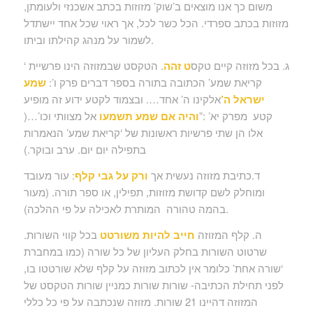
משום כך אנו מוצאים ב’שוק’ מזוזות בכתב אשכנזי ולעומתן,
מזוזות בכתב ספרדי. הכל כשר לכל, אך ראוי שכל אחד יישתדל
לשמור על מנהג קהילתו וביתו.
ג. בכל מזוזה קיים טקס
ט זהה
. הטקסט שבמזוזה הינו פרשיית ‘
קריאת שמע’ הכתובה בתורה בספר דברים פרק ו’:
שמע
ישראל ה’
אלקינו ה’ אחד…. ובצמוד לקטע ידוע זה מופיע
קטע מפרק יא’ :”
והיה אם שמע תשמעו
אל מצוותי וכו’…(
אלו הן שתי פרשיות ראשונות של ‘קריאת שמע’ הנאמרות
בתפילה יום יום. ערב ובוקר.)
ד.כתיבת מזוזה נעשית אך
ורק על גבי קלף
: עור מעובד
ומוחלק לשם קדושת מזוזות, תפילין, או ספר תורה. (מעור
בהמה טהורה המותרת לאכילה על פי ההלכה).
ה. קלף המזוזה
חייב להיות משורטט
בכל קווי השורות.
שרטוט השורות בחלק העליון של כל שורה (כמו במחברת
‘שורה אחת’ כלומר אין לכתוב מזוזה על קלף שלא שורטטו בו,
לפני תחילת הכתיבה- שורות שורות כמניין שורות הטקסט של
המזוזה דהיינו 21 שורות. מזוזה שנכתבה על פי כל כללי