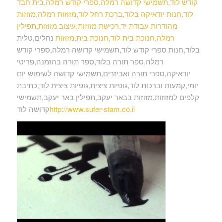
קודש לוד,תשמישי קדושה רמלה,ספרי קודש רמלה,בית חבד
לוד,חנות יודאיקה בלוד,ברכת רחל לוד,מזוזות רמלה,מזוזות
מהודרות עבודת יד,רכישת מזוזות,עיצוב מזוזות,תפילין
רמלה,חנוכת בית לוד,חנוכת בית,מזוזות
נחלים,טלית
בלוד,חנות ספרי קודש לוד,תשמישי קדושה רמלה,ספרי קודש
רמלה,ספר תורה בלוד,ספר תורה בהזמנה,פריטי
יודאיקה,ספרי תורה ואביזרים,תשמישי קדושה לשימוש יום
יומי,קמעות וברכות לוד,גופיות ציצית,גופיות ציצית לוד,כתיבת
קלפים למזוזות,מזוזות בבאר יעקב,תפילין באר יעקב,תשמישי
http://www.sufer-stam.co.il
קדושה לוד