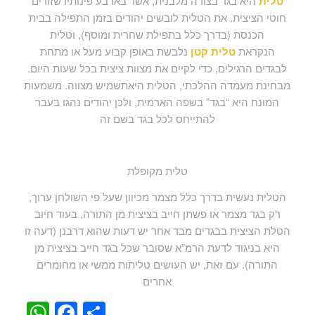
טלית
היא בגד בצורה מלבנית, אשר בארבע פינותיו שזורים
חוטי הציצית. את הטלית לובשים יהודים בזמן התפילה בבית
הכנסת (בדרך כלל בתפילת שחרית ומוסף), וטלית
הנקראת
טלית קטן
נלבשת באופן קבוע מעל או מתחת
לבגדים הרגילים, כדי לקיים את מצוות ציצית בכל שעות היום.
מבחינת מעמדה ההלכתי, הטלית היאתשמיש מצווה. משמעות
המונח היא “בגד” בשפה הארמית, ולכן יהודים נהגו בעבר
להתייחס לכל בגד בשם זה
טלית מקופלת
הטלית נעשית בדרך כלל מצמר מכיוון שעל פי השולחן ערוך,
רק בגד מצמר או פשתן חייב בציצית מן התורה, בעוד חיוב
הטלת הציצית בבגדים מבד אחר יש דעות שהוא דרבנן (דעה זו
היא בניגוד לדעת הרמ”א שסובר שכל בגד חייב בציצית מן
התורה). עם זאת, יש העושים טליתות ממשי או מחומרים
אחרים
WhatsApp
Facebook
Share