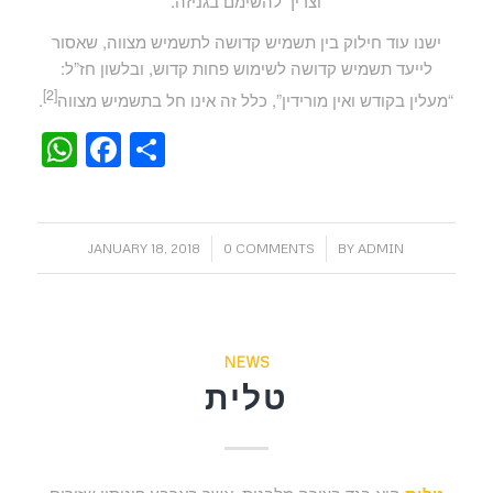
וצריך להשימם בגניזה.
ישנו עוד חילוק בין תשמיש קדושה לתשמיש מצווה, שאסור
לייעד תשמיש קדושה לשימוש פחות קדוש, ובלשון חז”ל:
[2]
“מעלין בקודש ואין מורידין”, כלל זה אינו חל בתשמיש מצווה
.
WhatsApp
Facebook
Share
/
/
JANUARY 18, 2018
0 COMMENTS
BY
ADMIN
NEWS
טלית