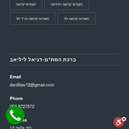
תשמישי קדושה ויודאיקה
תשמישי קדושה
תשמישי קדושה לוד
תשמישי קדושה חב"ד לוד
ברכת הסת”ם-דניאל ליליאב
Email
danililiav12@gmail.com
Phone
050-8727572
Address
לוד גלעד 13