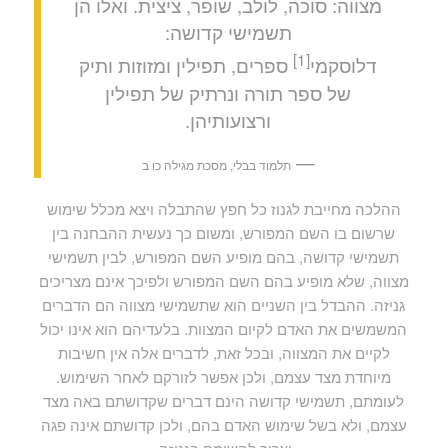
מצווה: סוכה, לולב, שופר, ציצית. ואלו הן
תשמישי קדושה:
[1]
דלוסקמי
ספרים, תפילין ומזוזות ותיק
של ספר תורה ונרתיק של תפילין
ורצועותיהן.
—
תלמוד בבלי, מסכת מגילה כו ב
ההלכה מחייבת לגנוז כל חפץ שהתבלה ויצא מכלל שימוש
שרשום בו השם המפורש, ומשום כך נעשית ההבחנה בין
תשמישי קדושה, בהם מופיע השם המפורש, לבין תשמישי
מצווה, שלא מופיע בהם השם המפורש ולפיכך אינם מצריכים
גניזה. ההבדל בין השניים הוא שתשמישי מצווה הם הדברים
המשמשים את האדם לקיום המצוות. בלעדיהם הוא אינו יכול
לקיים את המצווה, ובכל זאת, לדברים אלה אין חשיבות
מיוחדת מצד עצמם, ולכן אפשר לזורקם לאחר השימוש.
לעומתם, תשמישי קדושה הינם דברים שקדושתם באה מצד
עצמם, ולא בשל שימוש האדם בהם, ולכן קדושתם אינה פגה