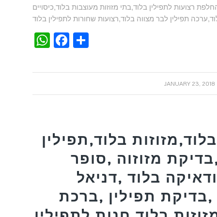
החלפת רצועות לתפילין בלוד,בתי מזוזות מעוצבות בלוד,כיסויים
WhatsApp
Facebook
Share
/
JANUARY 23, 2018
לוד,מזוזות בלוד,תפילין
בדיקת מזוזוה ,סופר
דאיקה בלוד ,דניאל
,בדיקת תפילין ,ברכת
זוזות בלוד,חנות לתפילין