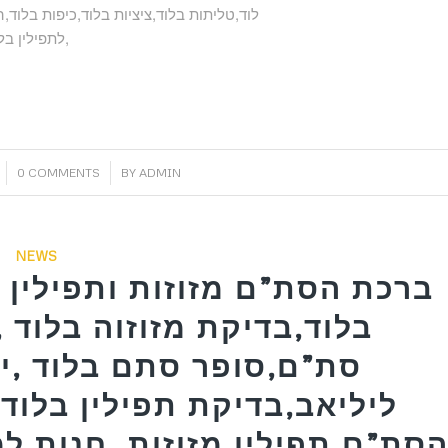
לוד,טליתות בלוד,ציציות בלוד,כיפות בלוד,
לתפילין בלוד,ערכה תפילין לבר מצווה בלוד,רצועות שחורות לתפילין בלוד,
/
0 COMMENTS
BY
ADMIN
NEWS
ברכת הסת”ם מזוזות ותפילין ב
בלוד,בדיקת מזוזוה בלוד ,
סת”ם,סופר סתם בלוד ,יו
ליליאב,בדיקת תפילין בלוד 
סת”ם,תפילין,מזוזות ,חנות למ