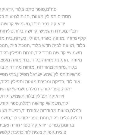
סת”ם,סופר סתם בלוד ,יודאיקה 
הסת”ם,תפילין,מזוזות ,חנות למזוזות בלו
,יודאיקה,כפר חב”ד,תשמישי קדושה ,ת
חב”ד,מכירת תשמישי קדושה בלוד,טליתות ,ט
,קלף מזוזה ,מזוזוה כשרה,תפילין כשרות,בית מזוז
בלוד ,מזוזוה לבית חדש בלוד ,חנוכת בית ,חנוכ
,תשמישי קדושה חב”ד לוד,הנחת תפילין בלוד ,
מזוזוה ,התקנת מזוזוה בלוד ,בתי מזוזה מעוצבי
בלוד ,מזוזות מהודרות ,מזוזות מהודרות בל
,mezuzah,פרשיות תפילין,שמע ישראל תפילין,בתי
אור לוד ,בדיקה ומכירת מזוזות ותפילין בלו
רמלה,ספרי קודש רמלה,תשמישי קדושה ל
ויודאיקה תפילין בלוד,תשמישי קדוש
לוד,תשמישי קדושה רמלה,ספרי קודש ר
רמלה,מזוזות מהודרות עבודת יד,רכישת מזוזות
נחלים,טלית בלוד,חנות ספרי קודש לוד,תשמ
בהזמנה,פריטי יודאיקה,ספרי תורה ואביזר
ציצית,גופיות ציצית לוד,כתיבת קלפי