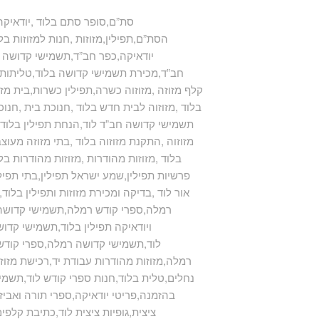
סת”ם,סופר סתם בלוד ,יודאיקה 
הסת”ם,תפילין,מזוזות ,חנות למזוזות בלו
,יודאיקה,כפר חב”ד,תשמישי קדושה ,ת
חב”ד,מכירת תשמישי קדושה בלוד,טליתות ,ט
,קלף מזוזה ,מזוזוה כשרה,תפילין כשרות,בית מזוז
בלוד ,מזוזוה לבית חדש בלוד ,חנוכת בית ,חנוכ
,תשמישי קדושה חב”ד לוד,הנחת תפילין בלוד ,
מזוזוה ,התקנת מזוזוה בלוד ,בתי מזוזה מעוצבי
בלוד ,מזוזות מהודרות ,מזוזות מהודרות בל
,mezuzah,פרשיות תפילין,שמע ישראל תפילין,בתי
אור לוד ,בדיקה ומכירת מזוזות ותפילין בלו
רמלה,ספרי קודש רמלה,תשמישי קדושה ל
ויודאיקה תפילין בלוד,תשמישי קדוש
לוד,תשמישי קדושה רמלה,ספרי קודש ר
רמלה,מזוזות מהודרות עבודת יד,רכישת מזוזות
נחלים,טלית בלוד,חנות ספרי קודש לוד,תשמ
בהזמנה,פריטי יודאיקה,ספרי תורה ואביזר
ציצית,גופיות ציצית לוד,כתיבת קלפי