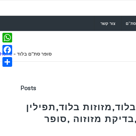
סת”ם
צור קשר
WhatsApp
סופר סת"ם בלוד
»
Home
Facebook
Share
Posts
לוד,מזוזות בלוד,תפילין
בדיקת מזוזוה ,סופר