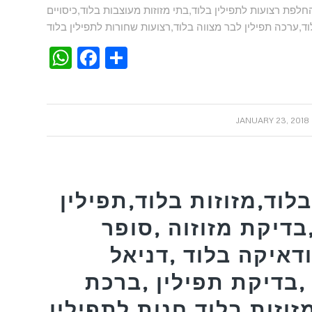
החלפת רצועות לתפילין בלוד,בתי מזוזות מעוצבות בלוד,כיסויים
WhatsApp
Facebook
Share
/
JANUARY 23, 2018
לוד,מזוזות בלוד,תפילין
בדיקת מזוזוה ,סופר
דאיקה בלוד ,דניאל
,בדיקת תפילין ,ברכת
זוזות בלוד,חנות לתפילין