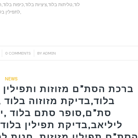
לוד,טליתות בלוד,ציציות בלוד,כיפות בלוד,
לתפילין בלוד,ערכה תפילין לבר מצווה בלוד,רצועות שחורות לתפילין בלוד,
/
0 COMMENTS
BY
ADMIN
NEWS
ברכת הסת”ם מזוזות ותפילין ב
בלוד,בדיקת מזוזוה בלוד ,
סת”ם,סופר סתם בלוד ,יו
ליליאב,בדיקת תפילין בלוד 
סת”ם,תפילין,מזוזות ,חנות למ