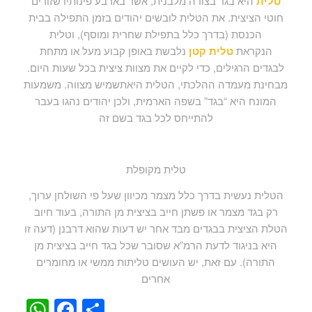
טלית
היא בגד בצורה מלבנית, אשר בארבע פינותיו שזורים
חוטי הציצית. את הטלית לובשים יהודים בזמן התפילה בבית
הכנסת (בדרך כלל בתפילת שחרית ומוסף), וטלית
הנקראת
טלית קטן
נלבשת באופן קבוע מעל או מתחת
לבגדים הרגילים, כדי לקיים את מצוות ציצית בכל שעות היום.
מבחינת מעמדה ההלכתי, הטלית היאתשמיש מצווה. משמעות
המונח היא “בגד” בשפה הארמית, ולכן יהודים נהגו בעבר
להתייחס לכל בגד בשם זה
טלית מקופלת
הטלית נעשית בדרך כלל מצמר מכיוון שעל פי השולחן ערוך,
רק בגד מצמר או פשתן חייב בציצית מן התורה, בעוד חיוב
הטלת הציצית בבגדים מבד אחר יש דעות שהוא דרבנן (דעה זו
היא בניגוד לדעת הרמ”א שסובר שכל בגד חייב בציצית מן
התורה). עם זאת, יש העושים טליתות ממשי או מחומרים
אחרים
WhatsApp
Facebook
Share