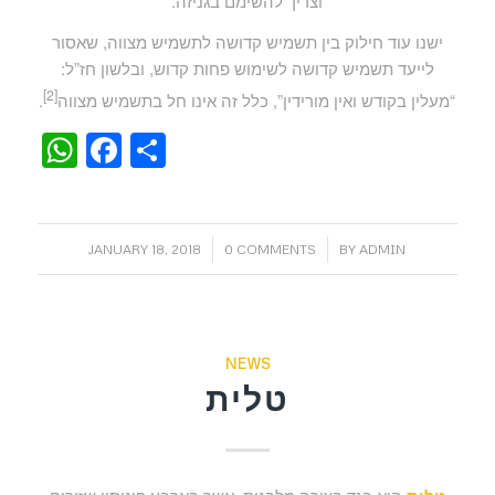
וצריך להשימם בגניזה.
ישנו עוד חילוק בין תשמיש קדושה לתשמיש מצווה, שאסור
לייעד תשמיש קדושה לשימוש פחות קדוש, ובלשון חז”ל:
[2]
“מעלין בקודש ואין מורידין”, כלל זה אינו חל בתשמיש מצווה
.
WhatsApp
Facebook
Share
/
/
JANUARY 18, 2018
0 COMMENTS
BY
ADMIN
NEWS
טלית