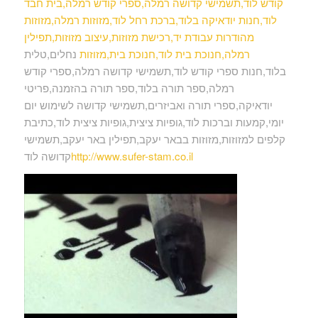
קודש לוד,תשמישי קדושה רמלה,ספרי קודש רמלה,בית חבד
לוד,חנות יודאיקה בלוד,ברכת רחל לוד,מזוזות רמלה,מזוזות
מהודרות עבודת יד,רכישת מזוזות,עיצוב מזוזות,תפילין
רמלה,חנוכת בית לוד,חנוכת בית,מזוזות
נחלים,טלית
בלוד,חנות ספרי קודש לוד,תשמישי קדושה רמלה,ספרי קודש
רמלה,ספר תורה בלוד,ספר תורה בהזמנה,פריטי
יודאיקה,ספרי תורה ואביזרים,תשמישי קדושה לשימוש יום
יומי,קמעות וברכות לוד,גופיות ציצית,גופיות ציצית לוד,כתיבת
קלפים למזוזות,מזוזות בבאר יעקב,תפילין באר יעקב,תשמישי
http://www.sufer-stam.co.il
קדושה לוד