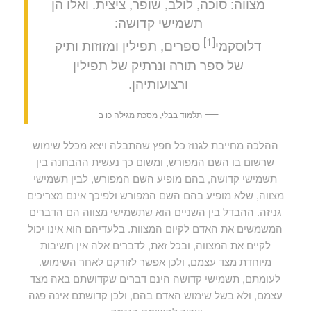
מצווה: סוכה, לולב, שופר, ציצית. ואלו הן
תשמישי קדושה:
[1]
דלוסקמי
ספרים, תפילין ומזוזות ותיק
של ספר תורה ונרתיק של תפילין
ורצועותיהן.
—
תלמוד בבלי, מסכת מגילה כו ב
ההלכה מחייבת לגנוז כל חפץ שהתבלה ויצא מכלל שימוש
שרשום בו השם המפורש, ומשום כך נעשית ההבחנה בין
תשמישי קדושה, בהם מופיע השם המפורש, לבין תשמישי
מצווה, שלא מופיע בהם השם המפורש ולפיכך אינם מצריכים
גניזה. ההבדל בין השניים הוא שתשמישי מצווה הם הדברים
המשמשים את האדם לקיום המצוות. בלעדיהם הוא אינו יכול
לקיים את המצווה, ובכל זאת, לדברים אלה אין חשיבות
מיוחדת מצד עצמם, ולכן אפשר לזורקם לאחר השימוש.
לעומתם, תשמישי קדושה הינם דברים שקדושתם באה מצד
עצמם, ולא בשל שימוש האדם בהם, ולכן קדושתם אינה פגה