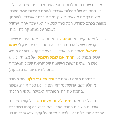
ארוכת שנים מדור לדור. בחלק מפרטי הדינים ישנם הבדלים
בין המסורה של קהילות אשכנז, לעומת קהילות יוצאי ספרד.
משום כך אנו מוצאים ב’שוק’ מזוזות בכתב אשכנזי ולעומתן,
מזוזות בכתב ספרדי. הכל כשר לכל, אך ראוי שכל אחד יישתדל
לשמור על מנהג קהילתו וביתו.
ג. בכל מזוזה קיים טקס
ט זהה
. הטקסט שבמזוזה הינו פרשיית ‘
קריאת שמע’ הכתובה בתורה בספר דברים פרק ו’:
שמע
ישראל ה’
אלקינו ה’ אחד…. ובצמוד לקטע ידוע זה מופיע
קטע מפרק יא’ :”
והיה אם שמע תשמעו
אל מצוותי וכו’…(
אלו הן שתי פרשיות ראשונות של ‘קריאת שמע’ הנאמרות
בתפילה יום יום. ערב ובוקר.)
ד.כתיבת מזוזה נעשית אך
ורק על גבי קלף
: עור מעובד
ומוחלק לשם קדושת מזוזות, תפילין, או ספר תורה. (מעור
בהמה טהורה המותרת לאכילה על פי ההלכה).
ה. קלף המזוזה
חייב להיות משורטט
בכל קווי השורות.
שרטוט השורות בחלק העליון של כל שורה (כמו במחברת
‘שורה אחת’ כלומר אין לכתוב מזוזה על קלף שלא שורטטו בו,