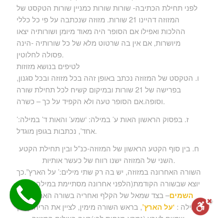
לפני תחילת הכתיבה- שורות שורות כמניין שורות הטקסט של
המזוזה דהיינו 21 שורות. מזוזה שנכתבה על פי כל כללי
ההלכות ואפילו אם הסופר היה מאוד מיומן ושורותיה יצאו
מיושרות, אם אין בה שרטוט מלא של כל שורותיה -הינה
פסולה לחלוטין.
לטיפים בנושא מזוזות
ו. הטקסט של המזוזה נכתב באופן זהה בכל מזוזה ובכל סגנון,
בפרישה של 21 שורות ובמיקום קשיח לכל תחילת שורה
וסופה.אם הסופר טעה ולא הקפיד על כך – כשרה.
ז. בפסוק הראשון האות ע’ במילה: ‘שמע’ והאות ד’ במילה:’
אחד’, נכתבות בגופן מוגדל.
ח. בין סוף הקטע הראשון של המזוזה-כנ”ל ובין תחילת הקטע
השני של המזוזה ישנו רווח של כעשר אותיות.
השורה האחרונה במזוזה, יש בה רק שתי מילים:’ על הארץ”.כך
יוצא שבשורה הקודמת(הלפני אחרונה מסתיימת במילה:
כימי
השמים
– בצד שמאל של הקלף ואחריה בשורה האחרונה
המילה :
‘על הארץ’
, בראש השורה מימין, לציין את הריחוק בין