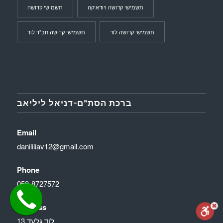
תשמישי קדושה ויודאיקה
תשמישי קדושה
תשמישי קדושה לוד
תשמישי קדושה חב"ד לוד
ברכת הסת”ם-דניאל ליליאב
Email
danililiav12@gmail.com
Phone
050-8727572
Address
לוד גלעד 13