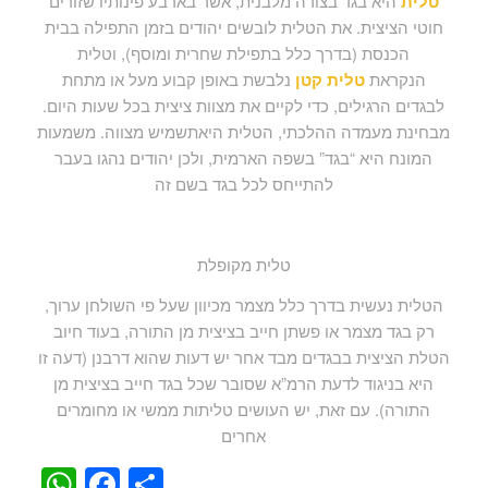
טלית
היא בגד בצורה מלבנית, אשר בארבע פינותיו שזורים
חוטי הציצית. את הטלית לובשים יהודים בזמן התפילה בבית
הכנסת (בדרך כלל בתפילת שחרית ומוסף), וטלית
הנקראת
טלית קטן
נלבשת באופן קבוע מעל או מתחת
לבגדים הרגילים, כדי לקיים את מצוות ציצית בכל שעות היום.
מבחינת מעמדה ההלכתי, הטלית היאתשמיש מצווה. משמעות
המונח היא “בגד” בשפה הארמית, ולכן יהודים נהגו בעבר
להתייחס לכל בגד בשם זה
טלית מקופלת
הטלית נעשית בדרך כלל מצמר מכיוון שעל פי השולחן ערוך,
רק בגד מצמר או פשתן חייב בציצית מן התורה, בעוד חיוב
הטלת הציצית בבגדים מבד אחר יש דעות שהוא דרבנן (דעה זו
היא בניגוד לדעת הרמ”א שסובר שכל בגד חייב בציצית מן
התורה). עם זאת, יש העושים טליתות ממשי או מחומרים
אחרים
WhatsApp
Facebook
Share