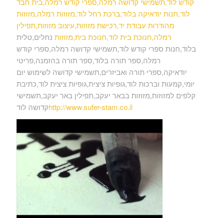
קודש לוד,תשמישי קדושה רמלה,ספרי קודש רמלה,בית חבד
לוד,חנות יודאיקה בלוד,ברכת רחל לוד,מזוזות רמלה,מזוזות
מהודרות עבודת יד,רכישת מזוזות,עיצוב מזוזות,תפילין
רמלה,חנוכת בית לוד,חנוכת בית,מזוזות
נחלים,טלית
בלוד,חנות ספרי קודש לוד,תשמישי קדושה רמלה,ספרי קודש
רמלה,ספר תורה בלוד,ספר תורה בהזמנה,פריטי
יודאיקה,ספרי תורה ואביזרים,תשמישי קדושה לשימוש יום
יומי,קמעות וברכות לוד,גופיות ציצית,גופיות ציצית לוד,כתיבת
קלפים למזוזות,מזוזות בבאר יעקב,תפילין באר יעקב,תשמישי
http://www.sufer-stam.co.il
קדושה לוד