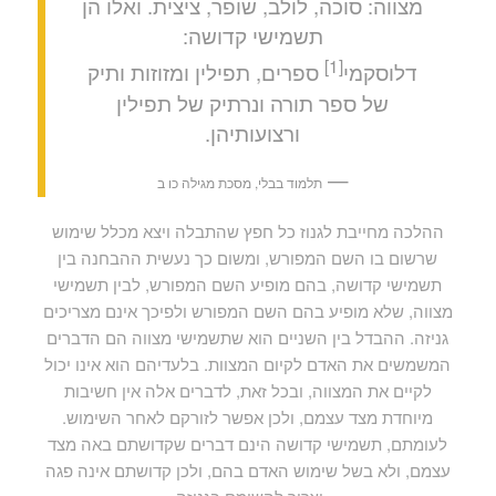
מצווה: סוכה, לולב, שופר, ציצית. ואלו הן
תשמישי קדושה:
[1]
דלוסקמי
ספרים, תפילין ומזוזות ותיק
של ספר תורה ונרתיק של תפילין
ורצועותיהן.
—
תלמוד בבלי, מסכת מגילה כו ב
ההלכה מחייבת לגנוז כל חפץ שהתבלה ויצא מכלל שימוש
שרשום בו השם המפורש, ומשום כך נעשית ההבחנה בין
תשמישי קדושה, בהם מופיע השם המפורש, לבין תשמישי
מצווה, שלא מופיע בהם השם המפורש ולפיכך אינם מצריכים
גניזה. ההבדל בין השניים הוא שתשמישי מצווה הם הדברים
המשמשים את האדם לקיום המצוות. בלעדיהם הוא אינו יכול
לקיים את המצווה, ובכל זאת, לדברים אלה אין חשיבות
מיוחדת מצד עצמם, ולכן אפשר לזורקם לאחר השימוש.
לעומתם, תשמישי קדושה הינם דברים שקדושתם באה מצד
עצמם, ולא בשל שימוש האדם בהם, ולכן קדושתם אינה פגה