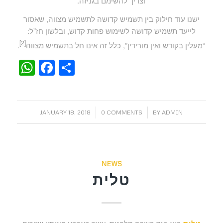
וצריך להשימם בגניזה.
ישנו עוד חילוק בין תשמיש קדושה לתשמיש מצווה, שאסור
לייעד תשמיש קדושה לשימוש פחות קדוש, ובלשון חז”ל:
[2]
“מעלין בקודש ואין מורידין”, כלל זה אינו חל בתשמיש מצווה
.
WhatsApp
Facebook
Share
/
/
JANUARY 18, 2018
0 COMMENTS
BY
ADMIN
NEWS
טלית