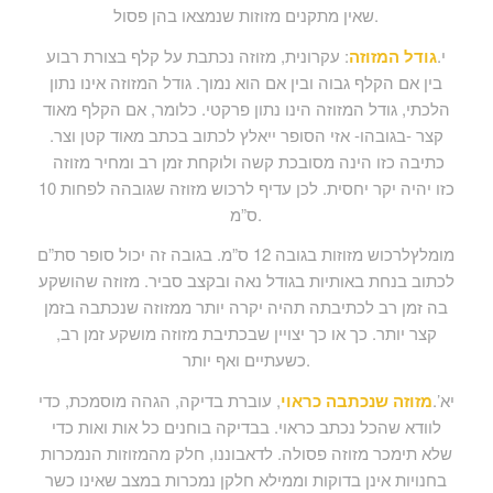
שאין מתקנים מזוזות שנמצאו בהן פסול.
י.
גודל המזוזה
: עקרונית, מזוזה נכתבת על קלף בצורת רבוע
בין אם הקלף גבוה ובין אם הוא נמוך. גודל המזוזה אינו נתון
הלכתי, גודל המזוזה הינו נתון פרקטי. כלומר, אם הקלף מאוד
קצר -בגובהו- אזי הסופר ייאלץ לכתוב בכתב מאוד קטן וצר.
כתיבה כזו הינה מסובכת קשה ולוקחת זמן רב ומחיר מזוזה
כזו יהיה יקר יחסית. לכן עדיף לרכוש מזוזה שגובהה לפחות 10
ס”מ.
מומלץלרכוש מזוזות בגובה 12 ס”מ. בגובה זה יכול סופר סת”ם
לכתוב בנחת באותיות בגודל נאה ובקצב סביר. מזוזה שהושקע
בה זמן רב לכתיבתה תהיה יקרה יותר ממזוזה שנכתבה בזמן
קצר יותר. כך או כך יצויין שבכתיבת מזוזה מושקע זמן רב,
כשעתיים ואף יותר.
יא’.
מזוזה שנכתבה כראוי
, עוברת בדיקה, הגהה מוסמכת, כדי
לוודא שהכל נכתב כראוי. בבדיקה בוחנים כל אות ואות כדי
שלא תימכר מזוזה פסולה. לדאבוננו, חלק מהמזוזות הנמכרות
בחנויות אינן בדוקות וממילא חלקן נמכרות במצב שאינו כשר