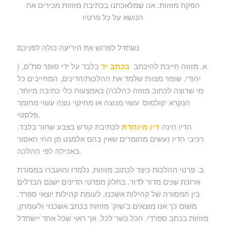
הפקת מזוזות. אנו שמלאכתנו בכתיבת מזוזות מכירים את
הנושא על כל פרטיו
נשתדל לפרוש את היריעה כולה לפניכם
א. מזוזה חייבת להיכתב
בכתב יד
בלבד על ידי סופר סת”ם, (
יהודי, שומר מצוות שלמד את ההלכות/הדינים, המחייבים כל
מי שרוצה לכתוב מזוזה כהלכה) באמצעות כלי כתיבה מיוחד,
הנקרא ‘קולמוס’ עשוי מנוצה או מחיקוי נוצה עשוי מחומר
פלסטי.
הדיו הינה
דיו מיוחדת
לכתיבת קודש בצבע שחור בלבד.
רכיבי הדיו נעשים מחומרים שאין בהם אלמנט מן החי האסור
באכילה לפי ההלכה.
ב. פרטי ההלכות כיצד לכתוב מזוזות, נלמדו והועברו במסורת
ארוכת שנים מדור לדור. בחלק מפרטי הדינים ישנם הבדלים
בין המסורה של קהילות אשכנז, לעומת קהילות יוצאי ספרד.
משום כך אנו מוצאים ב’שוק’ מזוזות בכתב אשכנזי ולעומתן,
מזוזות בכתב ספרדי. הכל כשר לכל, אך ראוי שכל אחד יישתדל