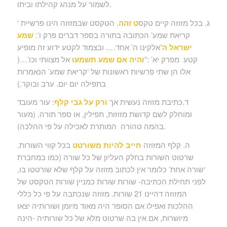
לשמור על מנהג קהילתו וביתו.
ג. בכל מזוזה קיים טקס
ט זהה
. הטקסט שבמזוזה הינו פרשיית ‘
קריאת שמע’ הכתובה בתורה בספר דברים פרק ו’:
שמע
ישראל ה’
אלקינו ה’ אחד…. ובצמוד לקטע ידוע זה מופיע
קטע מפרק יא’ :”
והיה אם שמע תשמעו
אל מצוותי וכו’…(
אלו הן שתי פרשיות ראשונות של ‘קריאת שמע’ הנאמרות
בתפילה יום יום. ערב ובוקר.)
ד.כתיבת מזוזה נעשית אך
ורק על גבי קלף
: עור מעובד
ומוחלק לשם קדושת מזוזות, תפילין, או ספר תורה. (מעור
בהמה טהורה המותרת לאכילה על פי ההלכה).
ה. קלף המזוזה
חייב להיות משורטט
בכל קווי השורות.
שרטוט השורות בחלק העליון של כל שורה (כמו במחברת
‘שורה אחת’ כלומר אין לכתוב מזוזה על קלף שלא שורטטו בו,
לפני תחילת הכתיבה- שורות שורות כמניין שורות הטקסט של
המזוזה דהיינו 21 שורות. מזוזה שנכתבה על פי כל כללי
ההלכות ואפילו אם הסופר היה מאוד מיומן ושורותיה יצאו
מיושרות, אם אין בה שרטוט מלא של כל שורותיה -הינה