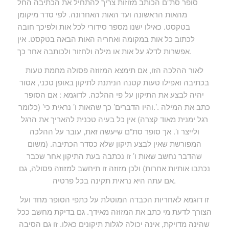
סופר סת”ם הכותב מזוזות צריך להתחיל את הכתיבה החל
מהאות הראשונה ועד האות האחרונה. לפי סדר מיקומן
בטקסט. כאילו ישנו מספר סידורי לכל אות ולפיכך חובה
לכתוב כל אות במקומה ואחריה האות הבאה בטקסט. אין
אפשרות לדלג על אות או מילה ולחזור ולכותבה אחר כך.
לאור ההלכה הזו, אם תימצא המזוזה פסולה מחמת טעות
בכתיבה ואפילו טעות קטנה הניתנת לתיקון באופן טכני, אסור
יהיה לבצע את התיקון על פי ההלכה. לדוגמא : אם הסופר
כתב את המילה .’.והיו הדברים’ כך שהאות ו’ נראית כי’ (כלומר
רגל ימנית מאוד קצרה) אין כל בעיה טכנית להאריך את הרגל
ולייצר ו’. אך סופר סת”ם שיעשה זאת, עובר על ההלכה
המפורשת שאין לבצע תיקון שלא כסדר הכתיבה. (משום
שהדבר נחשב שאות ו’ זו נכתבה בעת התיקון אחר שכבר
נכתבו אותיות אחרות) ולכן מזוזה זו תיחשב למזוזה פסולה, גם
אם עתה היא נראית תקינה בכל פרטיה.
זו דוגמא לאחריות הכבדה המוטלת על כתפי הסופר מחד ועל
הצורך לדעת מי כתב את המזוזה מאידך. גם בדיקת מחשב ככל
שהינה מדויקת, אינה יכולה לגלות תיקונים כאלו. זו גם הסיבה