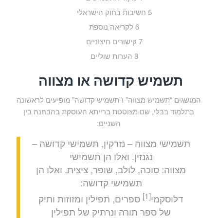
5
חשיבות בחוק הישראלי
6
לקריאה נוספת
7
קישורים חיצוניים
8
הערות שוליים
תשמיש קדושה או מצווה
המושגים “תשמיש מצווה” ו”תשמיש קדושה” מופיעים לראשונה
בתלמוד בבלי, שם מצוטטת ברייתא העוסקת בהבחנה בין
השניים:
תשמישי מצווה – נזרקין, תשמישי קדושה –
נגנזין. ואלו הן תשמישי
מצווה: סוכה, לולב, שופר, ציצית. ואלו הן
תשמישי קדושה:
[1]
דלוסקמי
ספרים, תפילין ומזוזות ותיק
של ספר תורה ונרתיק של תפילין