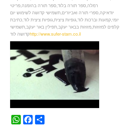
רמלה,ספר תורה בלוד,ספר תורה בהזמנה,פריטי
יודאיקה,ספרי תורה ואביזרים,תשמישי קדושה לשימוש יום
יומי,קמעות וברכות לוד,גופיות ציצית,גופיות ציצית לוד,כתיבת
קלפים למזוזות,מזוזות בבאר יעקב,תפילין באר יעקב,תשמישי
http://www.sufer-stam.co.il
קדושה לוד
WhatsApp
Facebook
Share