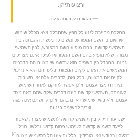
ורצועותיהן.
—
תלמוד בבלי, מסכת מגילה כו ב
ההלכה מחייבת לגנוז כל חפץ שהתבלה ויצא מכלל שימוש
שרשום בו השם המפורש, ומשום כך נעשית ההבחנה בין
תשמישי קדושה, בהם מופיע השם המפורש, לבין תשמישי
מצווה, שלא מופיע בהם השם המפורש ולפיכך אינם מצריכים
גניזה. ההבדל בין השניים הוא שתשמישי מצווה הם הדברים
המשמשים את האדם לקיום המצוות. בלעדיהם הוא אינו יכול
לקיים את המצווה, ובכל זאת, לדברים אלה אין חשיבות
מיוחדת מצד עצמם, ולכן אפשר לזורקם לאחר השימוש.
לעומתם, תשמישי קדושה הינם דברים שקדושתם באה מצד
עצמם, ולא בשל שימוש האדם בהם, ולכן קדושתם אינה פגה
וצריך להשימם בגניזה.
ישנו עוד חילוק בין תשמיש קדושה לתשמיש מצווה, שאסור
לייעד תשמיש קדושה לשימוש פחות קדוש, ובלשון חז”ל:
[2]
“מעלין בקודש ואין מורידין”, כלל זה אינו חל בתשמיש מצווה
.