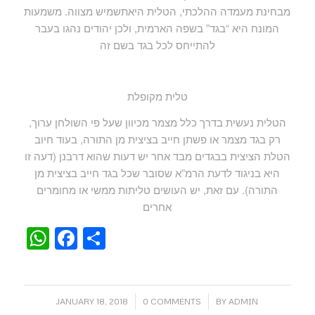
מבחינת מעמדה ההלכתי, הטלית היאתשמיש מצווה. משמעות
המונח היא “בגד” בשפה הארמית, ולכן יהודים נהגו בעבר
להתייחס לכל בגד בשם זה
טלית מקופלת
הטלית נעשית בדרך כלל מצמר מכיוון שעל פי השולחן ערוך,
רק בגד מצמר או פשתן חייב בציצית מן התורה, בעוד חיוב
הטלת הציצית בבגדים מבד אחר יש דעות שהוא דרבנן (דעה זו
היא בניגוד לדעת הרמ”א שסובר שכל בגד חייב בציצית מן
התורה). עם זאת, יש העושים טליתות ממשי או מחומרים
אחרים
WhatsApp
Facebook
Share
/
/
JANUARY 18, 2018
0 COMMENTS
BY
ADMIN