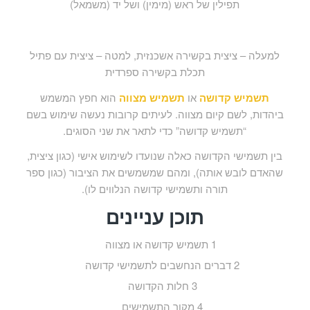
תפילין של ראש (מימין) ושל יד (משמאל)
למעלה – ציצית בקשירה אשכנזית, למטה – ציצית עם פתיל
תכלת בקשירה ספרדית
תשמיש קדושה
או
תשמיש מצווה
הוא חפץ המשמש
ביהדות, לשם קיום מצווה. לעיתים קרובות נעשה שימוש בשם
“תשמיש קדושה” כדי לתאר את שני הסוגים.
בין תשמישי הקדושה כאלה שנועדו לשימוש אישי (כגון ציצית,
שהאדם לובש אותה), ומהם שמשמשים את הציבור (כגון ספר
תורה ותשמישי קדושה הנלווים לו).
תוכן עניינים
1
תשמיש קדושה או מצווה
2
דברים הנחשבים לתשמישי קדושה
3
חלות הקדושה
4
מקור התשמישים